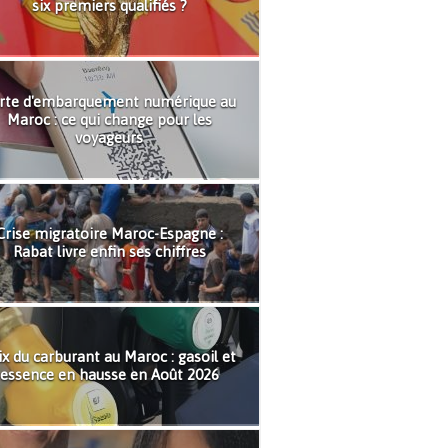
six premiers qualifiés ?
rte d'embarquement numérique au
Maroc : ce qui change pour les
voyageurs
Crise migratoire Maroc-Espagne :
Rabat livre enfin ses chiffres
ix du carburant au Maroc : gasoil et
essence en hausse en Août 2026