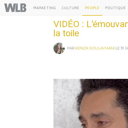
Welovebuzz
MARKETING
CULTURE
PEOPLE
POLITIQUE
VIDÉO : L’émouvan
la toile
PAR
KENZA SOULAYMANI
LE 19 J