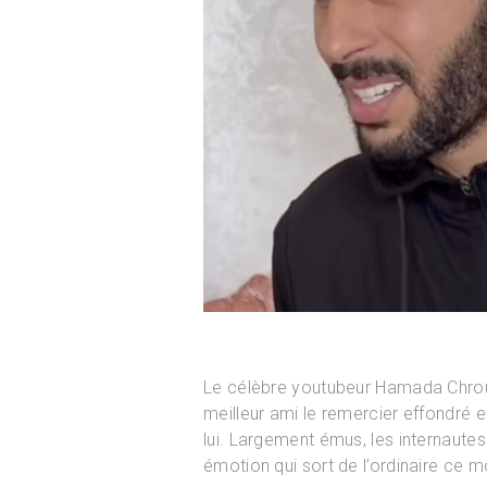
Le célèbre youtubeur Hamada Chrouk
meilleur ami le remercier effondré 
lui. Largement émus, les internaut
émotion qui sort de l’ordinaire ce