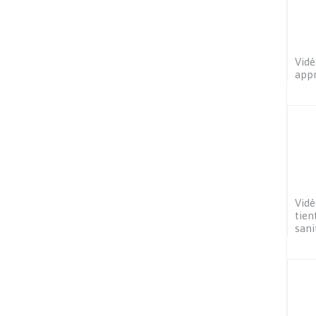
Vidé
appr
Vidé
tien
sani