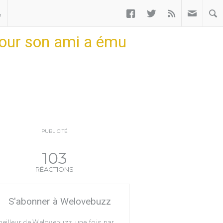



ب
our son ami a ému
PUBLICITÉ
103
RÉACTIONS
S'abonner à Welovebuzz
eilleur de Welovebuzz, une fois par