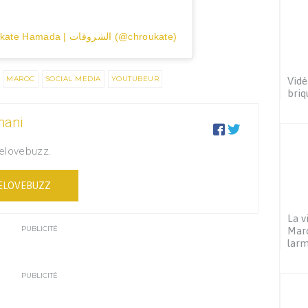
Une publication partagée par Chroukate Hamada | الشروقات (@chroukate)
MAROC
SOCIAL MEDIA
YOUTUBEUR
Vidé
briq
mani


Welovebuzz.
ELOVEBUZZ
La v
PUBLICITÉ
Maro
larm
PUBLICITÉ