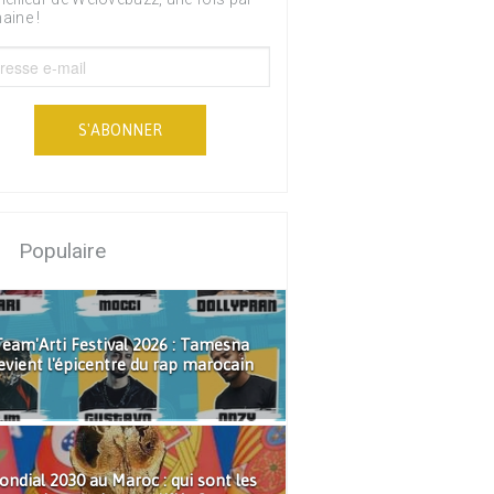
aine !
S'ABONNER
Populaire
eam'Arti Festival 2026 : Tamesna
evient l'épicentre du rap marocain
ndial 2030 au Maroc : qui sont les