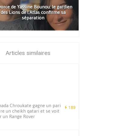
vorce de Yassine Bounou: le gardien
des Lions de l'Atlas confirme sa
séparation
Articles similaires
ada Chroukate gagne un pari
189
re un cheikh qatari et se voit
ir un Range Rover