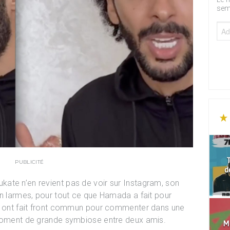
sem
T
PUBLICITÉ
d
ate n’en revient pas de voir sur Instagram, son
en larmes, pour tout ce que Hamada a fait pour
es ont fait front commun pour commenter dans une
 moment de grande symbiose entre deux amis.
Mo