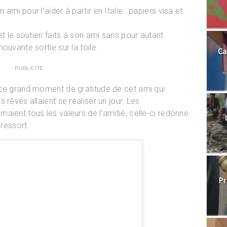
mi pour l’aider à partir en Italie : papiers visa et
et le soutien faits à son ami sans pour autant
ouvante sortie sur la toile.
Ca
PUBLICITÉ
 ce grand moment de gratitude de cet ami qui
 rêves allaient se réaliser un jour. Les
aient tous les valeurs de l’amitié, celle-ci redonne
 ressort.
Pr