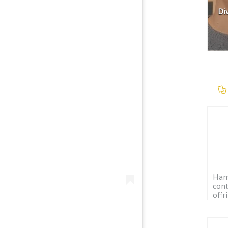
Di
Ham
cont
offr