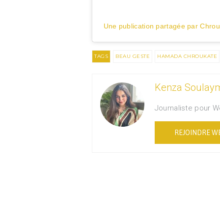
TAGS
BEAU GESTE
HAMADA CHROUKATE
Kenza Soulay
Journaliste pour 
REJOINDRE W