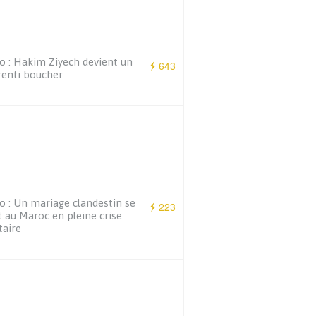
o : Hakim Ziyech devient un
643
enti boucher
o : Un mariage clandestin se
223
t au Maroc en pleine crise
taire