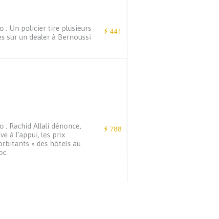
o : Un policier tire plusieurs
441
es sur un dealer à Bernoussi
o : Rachid Allali dénonce,
788
ve à l’appui, les prix
orbitants » des hôtels au
oc