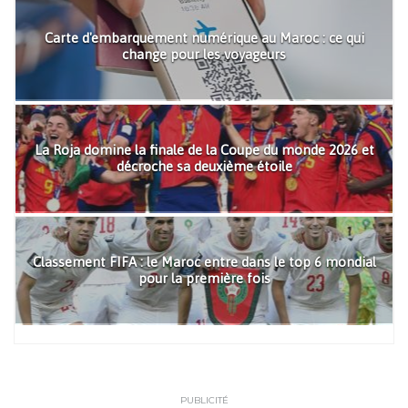
Carte d'embarquement numérique au Maroc : ce qui
change pour les voyageurs
La Roja domine la finale de la Coupe du monde 2026 et
décroche sa deuxième étoile
Classement FIFA : le Maroc entre dans le top 6 mondial
pour la première fois
PUBLICITÉ