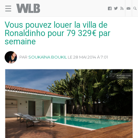
☰
Welovebuzz



Vous pouvez louer la villa de
Ronaldinho pour 79 329€ par
semaine
PAR
SOUKAÏNA BOUKIL
LE 28 MAI 2014 À 7:01