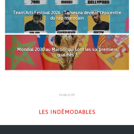
Team'Arti Festival 2026 : Tamesna devient l'épicentre
du rap marocain
Mondial 2030 au Maroc : qui sont les six premiers
qualifiés ?
PUBLICITÉ
LES INDÉMODABLES