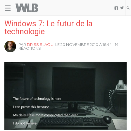
☰
Welovebuzz


Windows 7: Le futur de la
technologie
PAR
DRISS SLAOUI
LE 20 NOVEMBRE 2010 À 16:44 - 14
RÉACTIONS