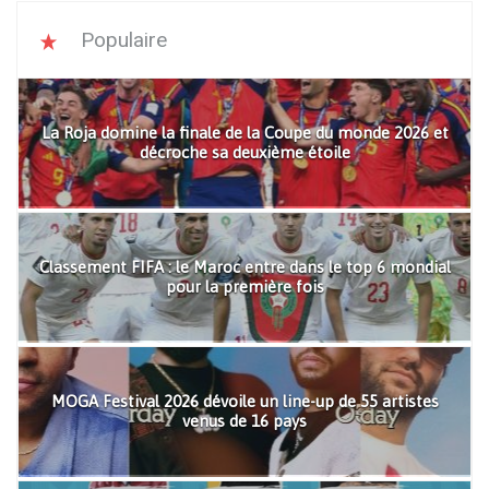
Populaire
La Roja domine la finale de la Coupe du monde 2026 et
décroche sa deuxième étoile
Classement FIFA : le Maroc entre dans le top 6 mondial
pour la première fois
MOGA Festival 2026 dévoile un line-up de 55 artistes
venus de 16 pays