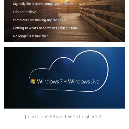
[media id=163 width=625 height=370]