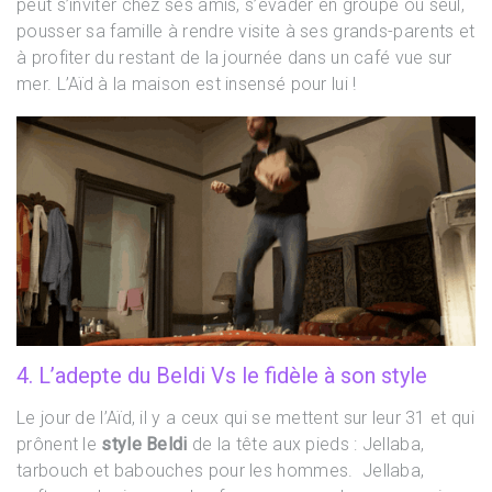
peut s’inviter chez ses amis, s’évader en groupe ou seul,
pousser sa famille à rendre visite à ses grands-parents et
à profiter du restant de la journée dans un café vue sur
mer. L’Aïd à la maison est insensé pour lui !
4. L’adepte du Beldi Vs le fidèle à son style
Le jour de l’Aïd, il y a ceux qui se mettent sur leur 31 et qui
prônent le
style Beldi
de la tête aux pieds : Jellaba,
tarbouch et babouches pour les hommes. Jellaba,