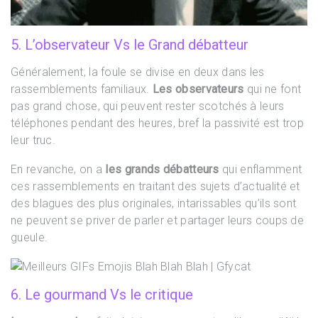
5. L’observateur Vs le Grand débatteur
Généralement, la foule se divise en deux dans les
rassemblements familiaux.
Les observateurs
qui ne font
pas grand chose, qui peuvent rester scotchés à leurs
téléphones pendant des heures, bref la passivité est trop
leur truc.
En revanche, on a
les grands débatteurs
qui enflamment
ces rassemblements en traitant des sujets d’actualité et
des blagues des plus originales, intarissables qu’ils sont
ne peuvent se priver de parler et partager leurs coups de
gueule.
6. Le gourmand Vs le critique