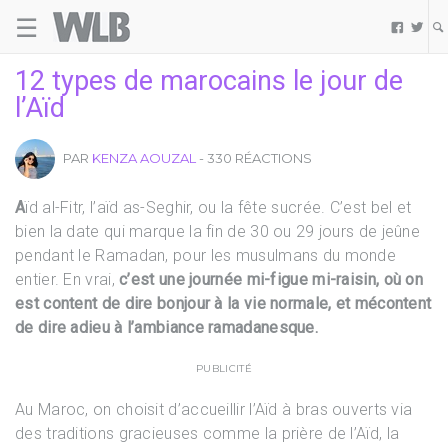
☰
Welovebuzz


12 types de marocains le jour de
l’Aïd
PAR
KENZA AOUZAL
- 330 RÉACTIONS
A
ïd al-Fitr, l’aïd as-Seghir, ou la fête sucrée. C’est bel et
bien la date qui marque la fin de 30 ou 29 jours de jeûne
pendant le Ramadan, pour les musulmans du monde
entier. En vrai,
c’est une journée mi-figue mi-raisin, où on
est content de dire bonjour à la vie normale, et mécontent
de dire adieu à l’ambiance ramadanesque.
PUBLICITÉ
Au Maroc, on choisit d’accueillir l’Aïd à bras ouverts via
des traditions gracieuses comme la prière de l’Aïd, la