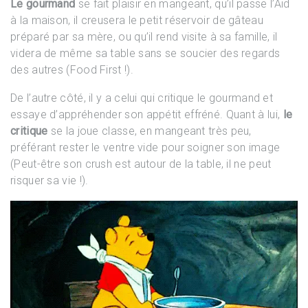
Le gourmand
se fait plaisir en mangeant, qu’il passe l’Aïd
à la maison, il creusera le petit réservoir de gâteau
préparé par sa mère, ou qu’il rend visite à sa famille, il
videra de même sa table sans se soucier des regards
des autres (Food First !).
De l’autre côté, il y a celui qui critique le gourmand et
essaye d’appréhender son appétit effréné. Quant à lui,
le
critique
se la joue classe, en mangeant très peu,
préférant rester le ventre vide pour soigner son image
(Peut-être son crush est autour de la table, il ne peut
risquer sa vie !).