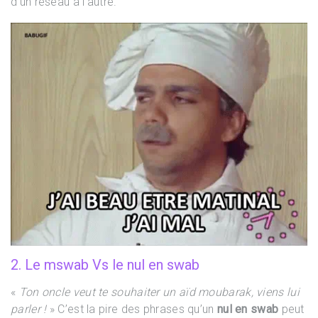
d’un réseau à l’autre.
2. Le mswab Vs le nul en swab
«
Ton oncle veut te souhaiter un aïd moubarak, viens lui
parler !
» C’est la pire des phrases qu’un
nul en swab
peut