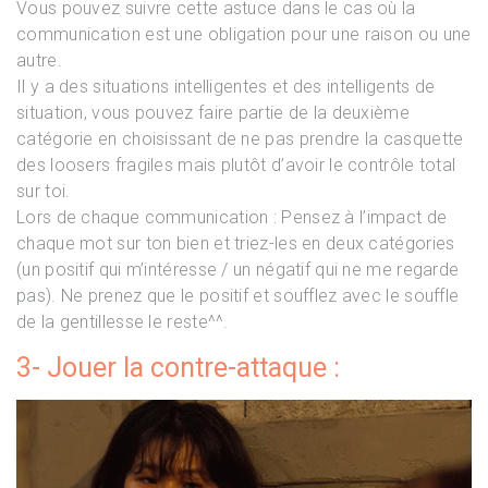
Vous pouvez suivre cette astuce dans le cas où la
communication est une obligation pour une raison ou une
autre.
Il y a des situations intelligentes et des intelligents de
situation, vous pouvez faire partie de la deuxième
catégorie en choisissant de ne pas prendre la casquette
des loosers fragiles mais plutôt d’avoir le contrôle total
sur toi.
Lors de chaque communication : Pensez à l’impact de
chaque mot sur ton bien et triez-les en deux catégories
(un positif qui m’intéresse / un négatif qui ne me regarde
pas). Ne prenez que le positif et soufflez avec le souffle
de la gentillesse le reste^^.
3- Jouer la contre-attaque :