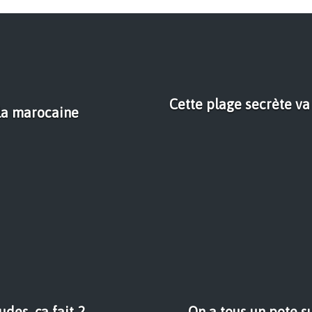
Cette plage secrète va
 la marocaine
udes, ça fait 2
On a tous un pote s