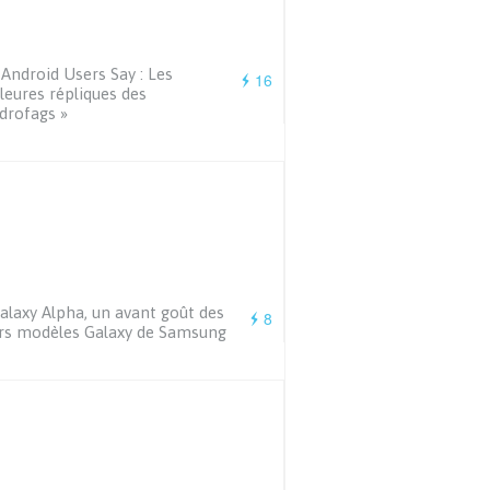
 Android Users Say : Les
16
leures répliques des
drofags »
alaxy Alpha, un avant goût des
8
rs modèles Galaxy de Samsung