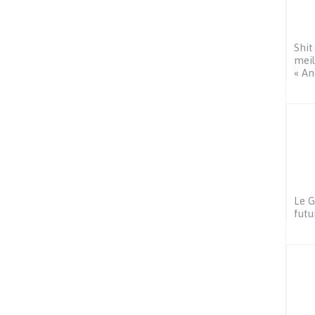
Shit
meil
« An
Le G
futu