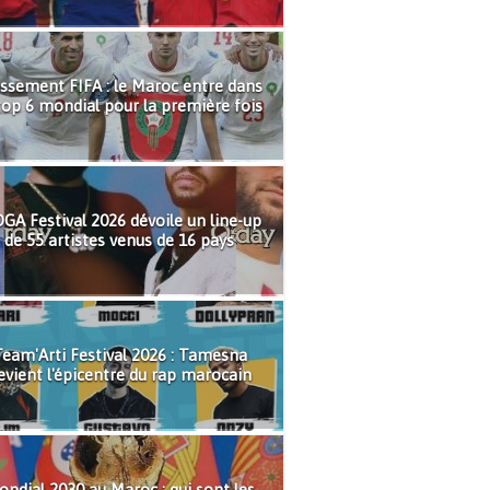
ssement FIFA : le Maroc entre dans
top 6 mondial pour la première fois
GA Festival 2026 dévoile un line-up
de 55 artistes venus de 16 pays
eam'Arti Festival 2026 : Tamesna
evient l'épicentre du rap marocain
ndial 2030 au Maroc : qui sont les