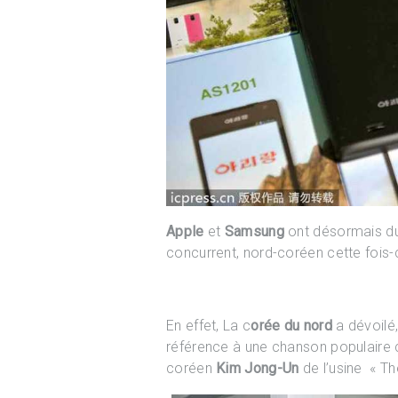
Apple
et
Samsung
ont désormais du
concurrent, nord-coréen cette fois-c
En effet, La c
orée du nord
a dévoilé
référence à une chanson populaire co
coréen
Kim Jong-Un
de l’usine « Th