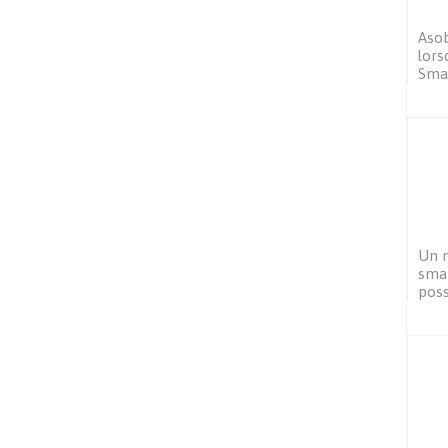
Asob
lors
Sma
Un m
smar
poss