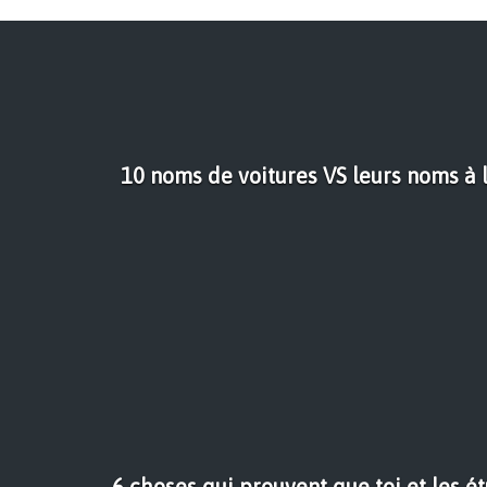
10 noms de voitures VS leurs noms à
6 choses qui prouvent que toi et les ét