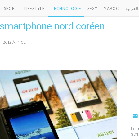
SPORT
LIFESTYLE
TECHNOLOGIE
SEXY
MAROC
العربية
r smartphone nord coréen
 2013 À 14:02
Le m
sem