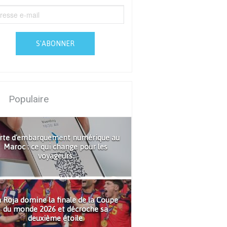
S'ABONNER
Populaire
rte d'embarquement numérique au
Maroc : ce qui change pour les
voyageurs
 Roja domine la finale de la Coupe
du monde 2026 et décroche sa
deuxième étoile