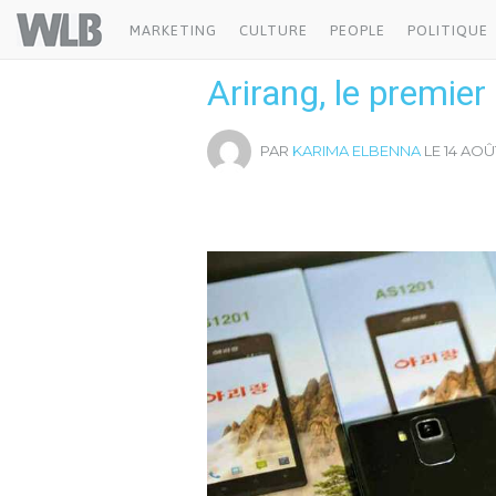
Welovebuzz
MARKETING
CULTURE
PEOPLE
POLITIQUE
Arirang, le premie
PAR
KARIMA ELBENNA
LE 14 AOÛT