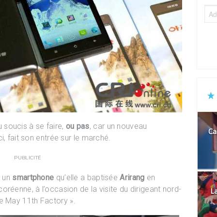
 soucis à se faire,
ou pas
, car un nouveau
Ca
i, fait son entrée sur le marché.
PUBLICITÉ
, un
smartphone
qu’elle a baptisée
Arirang
en
réenne, à l’occasion de la visite du dirigeant nord-
La
e May 11th Factory ».