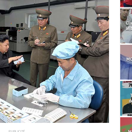
Cla
le 
MO
T
d
PUBLICITÉ
Mo