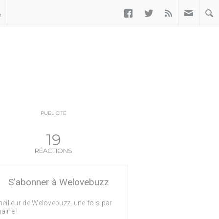



ب
PUBLICITÉ
19
RÉACTIONS
S'abonner à Welovebuzz
eilleur de Welovebuzz, une fois par
aine !