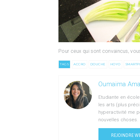
Pour ceux qui sont convaincus, v
TAGS
ACCRO
DOUCHE
HOYO
SMARTP
Oumaïma Amah
Etudiante en écol
les arts (plus pré
hyperactivité me p
nouvelles choses.
REJOINDRE W