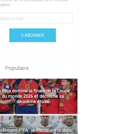
aine !
S'ABONNER
Populaire
 Roja domine la finale de la Coupe
du monde 2026 et décroche sa
deuxième étoile
ssement FIFA : le Maroc entre dans