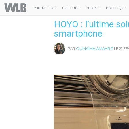
Welovebuzz
MARKETING
CULTURE
PEOPLE
POLITIQUE
HOYO : l’ultime so
smartphone
PAR
OUMAÏMA AMAHRIT
LE 21 FÉ