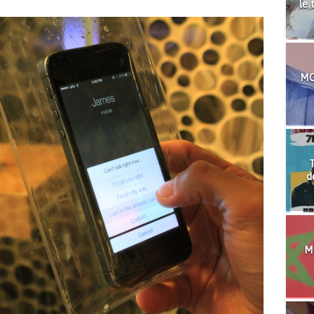
le 
MO
T
d
Mo