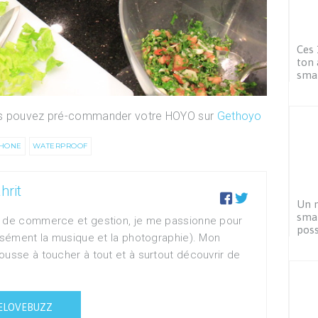
Ces 
ton 
sma
ous pouvez pré-commander votre HOYO sur
Gethoyo
HONE
WATERPROOF
rit


Un m
smar
e de commerce et gestion, je me passionne pour
poss
cisément la musique et la photographie). Mon
ousse à toucher à tout et à surtout découvrir de
ELOVEBUZZ