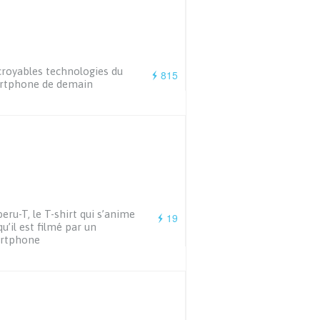
croyables technologies du
815
rtphone de demain
eru-T, le T-shirt qui s’anime
19
qu’il est filmé par un
rtphone