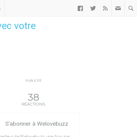



ب
vec votre
PUBLICITÉ
38
RÉACTIONS
S'abonner à Welovebuzz
eilleur de Welovebuzz, une fois par