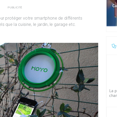
Ca
PUBLICITÉ
our protéger votre smartphone de différents
 que la cuisine, le jardin, le garage etc.
La 
chan