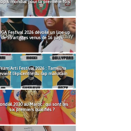
top 6 mondial pour la première fois
GA Festival 2026 dévoile un line-up
de 55 artistes venus de 16 pays
eam'Arti Festival 2026 : Tamesna
evient l'épicentre du rap marocain
ndial 2030 au Maroc : qui sont les
six premiers qualifiés ?