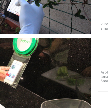
7 in
sma
Asob
lors
Sma