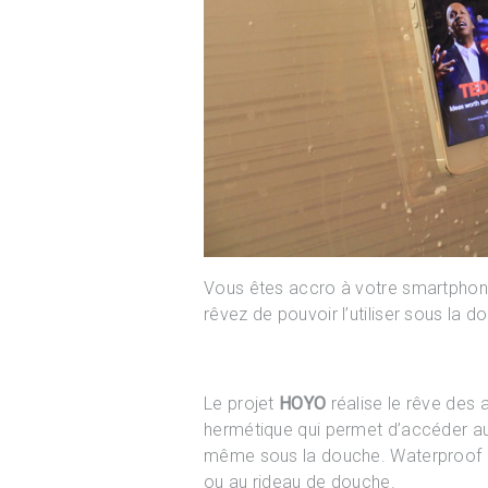
Vous êtes accro à votre smartphon
rêvez de pouvoir l’utiliser sous la d
Le projet
HOYO
réalise le rêve des 
hermétique qui permet d’accéder aux
même sous la douche. Waterproof e
ou au rideau de douche.