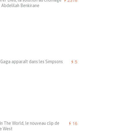
2316
rer Dieu, la solution au chômage
 Abdelilah Benkirane
5
 Gaga apparaît dans les Simpsons
16
In The World, le nouveau clip de
e West