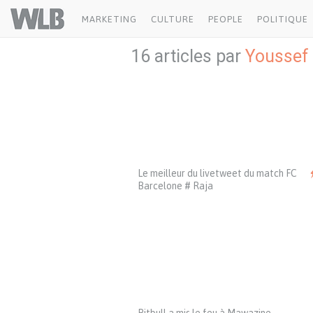
Welovebuzz
MARKETING
CULTURE
PEOPLE
POLITIQUE
16 articles par
Youssef
Le meilleur du livetweet du match FC
Barcelone # Raja