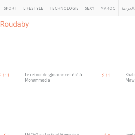
SPORT
LIFESTYLE
TECHNOLOGIE
SEXY
MAROC
العربية
 Roudaby
111
11
Le retour de g|maroc cet été à
Khal
Mohammedia
Mawa