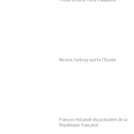
Pitbull a mis le feu à Mawazine
Nicolas Sarkozy quitte l’Elysée
François Hollande élu président de la
République Française