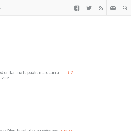



ب
3
ed enflamme le public marocain à
zine