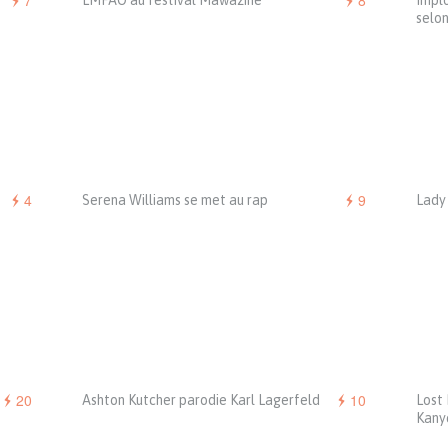
7
8
LMFAO au festival Mawazine
Implo
selon
4
9
Serena Williams se met au rap
Lady
20
10
Ashton Kutcher parodie Karl Lagerfeld
Lost 
Kany