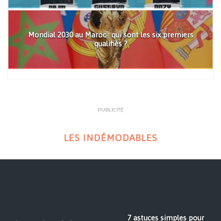
Mondial 2030 au Maroc : qui sont les six premiers
qualifiés ?
PUBLICITÉ
LES INDÉMODABLES
7 astuces simples pour