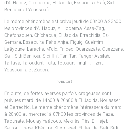
d’Al Haouz, Chichaoua, El Jadida, Essaouira, Safi, Sidi
Bennour et Youssoufia.
Le même phénomène est prévu jeudi de 00h00 à 23h00
les provinces d’Al Haouz, Al Hoceïma, Assa-Zag,
Chefchaouen, Chichaoua, El Jadida, Errachidia, Es-
Semara, Essaouira, Fahs-Anjra, Figuig, Guelmim,
Laâyoune, Larache, M’diq, Fnideq, Ouarzazate, Ouezzane,
Safi, Sidi Bennour, Sidi Ifni, Tan-Tan, Tanger-Assilah,
Tarfaya, Taroudant, Tata, Tétouan, Tinghir, Tiznit,
Youssoufia et Zagora.
PUBLICITÉ
En outre, de fortes averses parfois orageuses sont
prévues mardi de 14h00 à 20h00 à El Jadida, Nouasser
et Berrechid. Le même phénomène intéressera du mardi
à 20h00 au mercredi à 07h00 les provinces de Taza,
Taounate, Moulay Yaâcoub, Meknès, Fès, El Hajeb,
Sefrou, Ifrane, Khénifra, Khemisset, El Jadida, Safi, Sidi