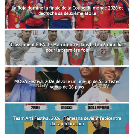
La Roja domine la finale de la Coupe du monde 2026 et
décroche sa deuxième étoile
Classement FIFA : le Maroc entre dans le top 6 mondial
pour la première fois
MOGA Festival 2026 dévoile un line-up de 55 artistes
venus de 16 pays
Team'Arti Festival 2026 : Tamesna devient l'épicentre
du rap marocain