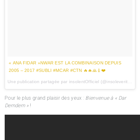
« ANA FIDAR »NWAR EST LA COMBINAISON DEPUIS
2005 – 2017 #SUBLI #MCAR #CTN 🔥🔥🙏💉❤️
Une publication partagée par insolentOfficiel (@insoleveritable) le
Pour le plus grand plaisir des yeux :
Bienvenue à « Dar
Demdem »
!