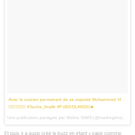
Avec le soutien permanent de sa majesté Mohammed VI
✊🏾🔥✊🏾🇲🇦 #3acha_lmalik #FUEGOLANDO🔥
Une publication partagée par Maître GIMS (@maitregims) le
14
Et puis, il a aussi créé le buzz en étant « sapé comme