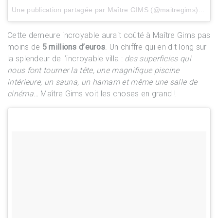
Une publication partagée par Maître GIMS (@maitregims) le
29
Cette demeure incroyable aurait coûté à Maître Gims pas
moins de
5 millions d’euros
. Un chiffre qui en dit long sur
la splendeur de l’incroyable villa :
des superficies qui
nous font tourner la tête, une magnifique piscine
intérieure, un sauna, un hamam et même une salle de
cinéma…
Maître Gims voit les choses en grand !