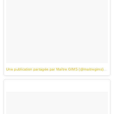
Une publication partagée par Maître GIMS (@maitregims)
le
26