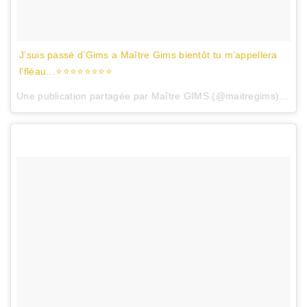
J’suis passé d’Gims a Maître Gims bientôt tu m’appellera
l’fléau…⭐️⭐️⭐️⭐️⭐️⭐️⭐️⭐️
Une publication partagée par Maître GIMS (@maitregims) le
26