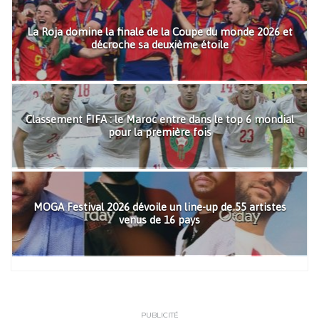
La Roja domine la finale de la Coupe du monde 2026 et
décroche sa deuxième étoile
Classement FIFA : le Maroc entre dans le top 6 mondial
pour la première fois
MOGA Festival 2026 dévoile un line-up de 55 artistes
venus de 16 pays
PUBLICITÉ