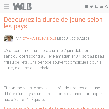
☰
Welovebuzz



Découvrez la durée de jeûne selon
les pays
PAR
OTHMAN EL KABOUS
LE 5 JUIN 2016 À 21:58
C’est confirmé, mardi prochain, le 7 juin, débutera le mois
saint qui correspond au 1er Ramadan 1437, soit au beau
milieu de l’été. Une période souvent compliquée pour le
jeûne, à cause de la chaleur.
PUBLICITÉ
Et comme vous le savez, la durée des heures de jeûne
diffère d’un pays à un autre selon la distance par rapport
aux pôles et à l’Équateur.