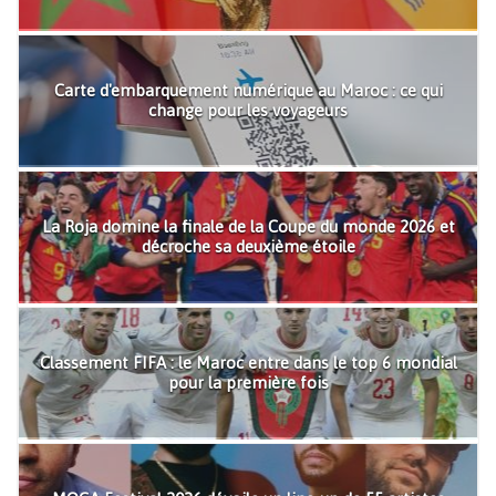
Carte d'embarquement numérique au Maroc : ce qui
change pour les voyageurs
La Roja domine la finale de la Coupe du monde 2026 et
décroche sa deuxième étoile
Classement FIFA : le Maroc entre dans le top 6 mondial
pour la première fois