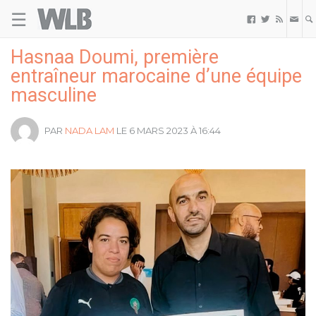
☰
Welovebuzz



Hasnaa Doumi, première
entraîneur marocaine d’une équipe
masculine
PAR
NADA LAM
LE 6 MARS 2023 À 16:44