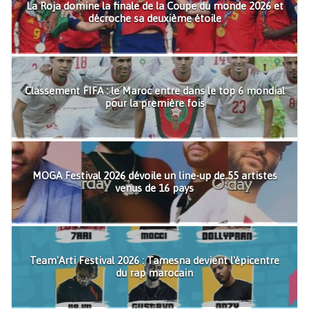
La Roja domine la finale de la Coupe du monde 2026 et
décroche sa deuxième étoile
Classement FIFA : le Maroc entre dans le top 6 mondial
pour la première fois
MOGA Festival 2026 dévoile un line-up de 55 artistes
venus de 16 pays
Team'Arti Festival 2026 : Tamesna devient l'épicentre
du rap marocain