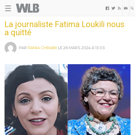
☰
Welovebuzz



La journaliste Fatima Loukili nous
a quitté
PAR
RANIA CHRAIBI
LE 26 MARS 2024 À 13:03