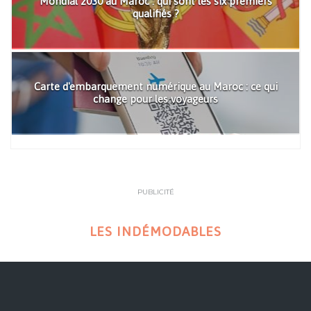
Mondial 2030 au Maroc : qui sont les six premiers
qualifiés ?
Carte d'embarquement numérique au Maroc : ce qui
change pour les voyageurs
PUBLICITÉ
LES INDÉMODABLES