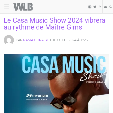
☰
Welovebuzz



Le Casa Music Show 2024 vibrera
au rythme de Maître Gims
PAR
RANIA CHRAIBI
LE 11 JUILLET 2024 À 16:23