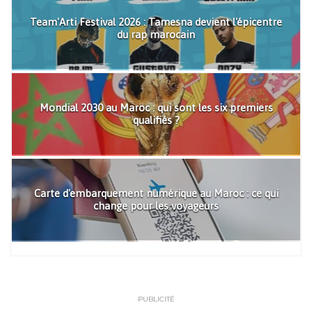
Team'Arti Festival 2026 : Tamesna devient l'épicentre
du rap marocain
Mondial 2030 au Maroc : qui sont les six premiers
qualifiés ?
Carte d'embarquement numérique au Maroc : ce qui
change pour les voyageurs
PUBLICITÉ