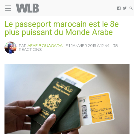
☰
Welovebuzz


Le passeport marocain est le 8e
plus puissant du Monde Arabe
PAR
AFAF BOUAGADA
LE 1 JANVIER 2015 À 12:44 - 38
RÉACTIONS