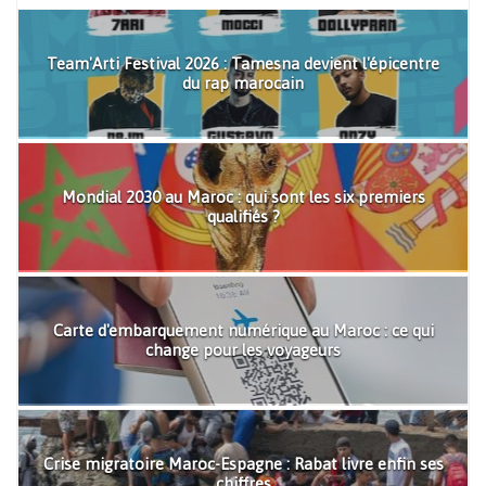
Team'Arti Festival 2026 : Tamesna devient l'épicentre
du rap marocain
Mondial 2030 au Maroc : qui sont les six premiers
qualifiés ?
Carte d'embarquement numérique au Maroc : ce qui
change pour les voyageurs
Crise migratoire Maroc-Espagne : Rabat livre enfin ses
chiffres