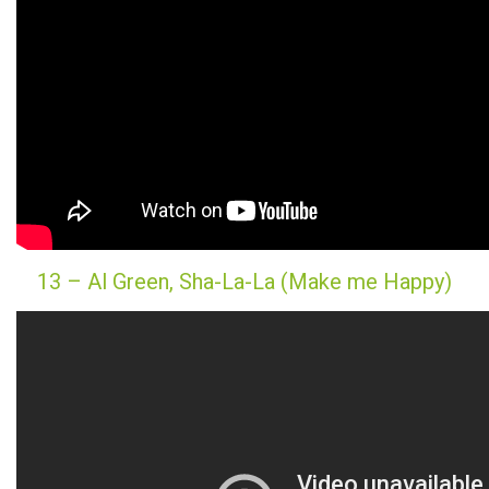
13 – Al Green, Sha-La-La (Make me Happy)