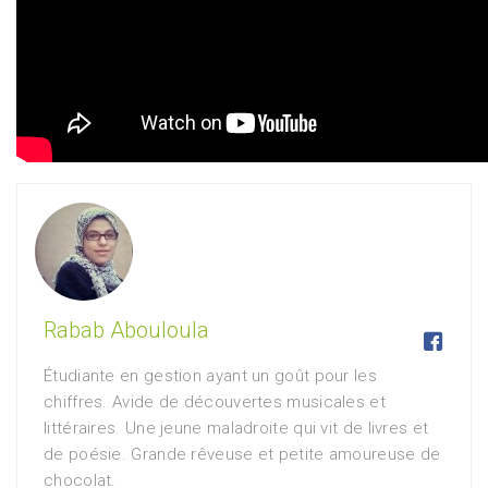
Rabab Abouloula

Étudiante en gestion ayant un goût pour les
chiffres. Avide de découvertes musicales et
littéraires. Une jeune maladroite qui vit de livres et
de poésie. Grande rêveuse et petite amoureuse de
chocolat.