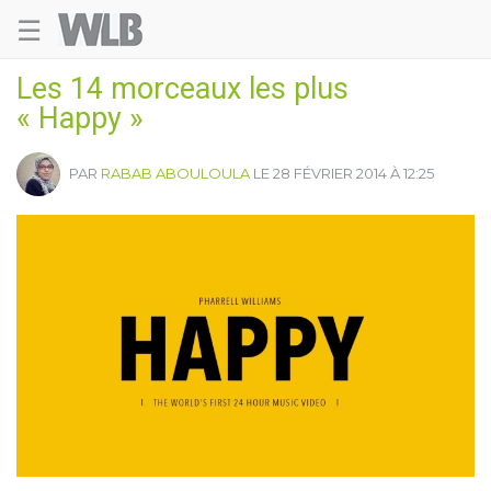
☰
Welovebuzz
Les 14 morceaux les plus
« Happy »
PAR
RABAB ABOULOULA
LE 28 FÉVRIER 2014 À 12:25