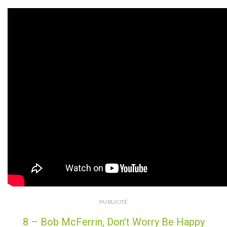
PUBLICITÉ
8 – Bob McFerrin, Don’t Worry Be Happy