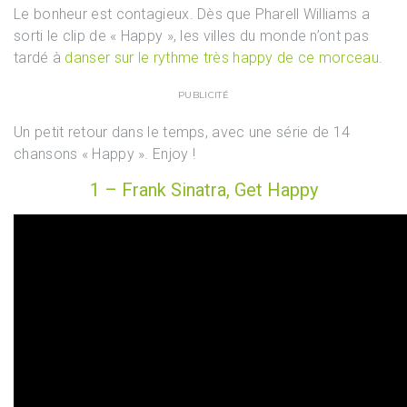
Le bonheur est contagieux. Dès que Pharell Williams a
sorti le clip de « Happy », les villes du monde n’ont pas
tardé à
danser sur le rythme très happy de ce morceau
.
PUBLICITÉ
Un petit retour dans le temps, avec une série de 14
chansons « Happy ». Enjoy !
1 – Frank Sinatra, Get Happy