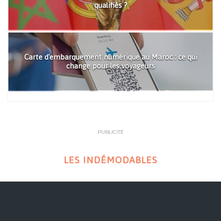
qualifiés ?
Carte d'embarquement numérique au Maroc : ce qui
change pour les voyageurs
PUBLICITÉ
LES INDÉMODABLES