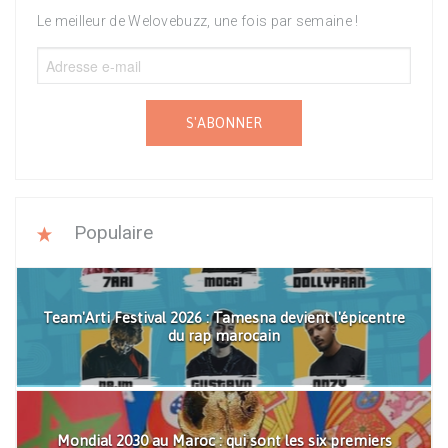
Le meilleur de Welovebuzz, une fois par semaine !
S'ABONNER
Populaire
Team'Arti Festival 2026 : Tamesna devient l'épicentre
du rap marocain
Mondial 2030 au Maroc : qui sont les six premiers