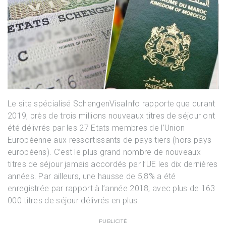
Le site spécialisé SchengenVisaInfo rapporte que durant
2019, près de trois millions nouveaux titres de séjour ont
été délivrés par les 27 Etats membres de l’Union
Européenne aux ressortissants de pays tiers (hors pays
européens). C’est le plus grand nombre de nouveaux
titres de séjour jamais accordés par l’UE les dix dernières
années. Par ailleurs, une hausse de 5,8% a été
enregistrée par rapport à l’année 2018, avec plus de 163
000 titres de séjour délivrés en plus.
PUBLICITÉ