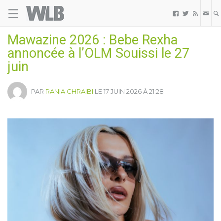
☰
Welovebuzz



Mawazine 2026 : Bebe Rexha
annoncée à l’OLM Souissi le 27
juin
PAR
RANIA CHRAIBI
LE 17 JUIN 2026 À 21:28