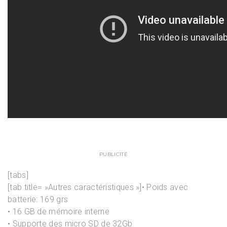
PUBLICITÉ
[tabs]
[tab title= »Autres caractéristiques »]• Poids avec
batterie: 169 grs
• 16 GB de mémoire interne
• Supporte des micro SD de 32Gb