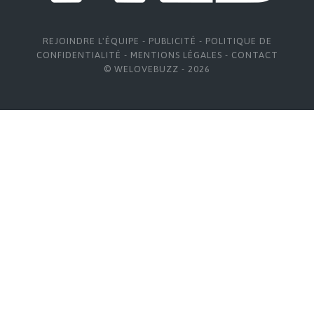
REJOINDRE L'ÉQUIPE
-
PUBLICITÉ
-
POLITIQUE DE
CONFIDENTIALITÉ
-
MENTIONS LÉGALES
-
CONTACT
© WELOVEBUZZ - 2026