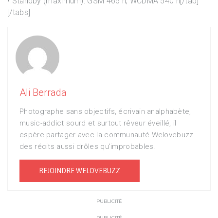
• Standby (maximum): GSM 465 h, WCDMA 540 h[/tab]
[/tabs]
Ali Berrada
Photographe sans objectifs, écrivain analphabète,
music-addict sourd et surtout rêveur éveillé, il
espère partager avec la communauté Welovebuzz
des récits aussi drôles qu'improbables.
REJOINDRE WELOVEBUZZ
PUBLICITÉ
PUBLICITÉ