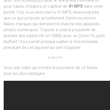
avec son nouveau portable le Nokia 808 PureView et
pour cause, imaginez un capteur de
41 MPX
dans votre
poche ! Oui, vous avez bien lu 41 MPX, beaucoup plus
que ce que propose actuellement Canon ou encore
Nikon, marques qui dominent le marché des appareils
photos numériques. S’ajoute à cela la possibilité de
prendre des vidéos HD en 1080p avec un Zoom *4, juste
bluffant ! On pourrait presque oublier la fonctionnalité
principale de cet appareil qui sert d’appeler.
PUBLICITÉ
Voici une vidéo qui montre la puissance de ce Nokia
pour les plus septiques.