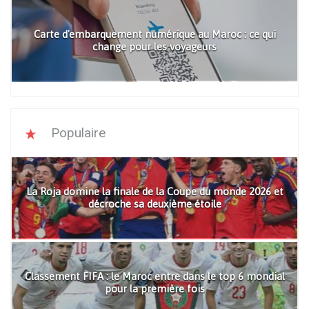
Carte d'embarquement numérique au Maroc : ce qui
change pour les voyageurs
Populaire
La Roja domine la finale de la Coupe du monde 2026 et
décroche sa deuxième étoile
Classement FIFA : le Maroc entre dans le top 6 mondial
pour la première fois