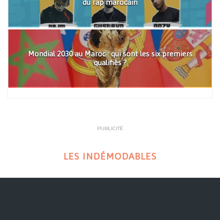
du rap marocain
Mondial 2030 au Maroc : qui sont les six premiers
qualifiés ?
PUBLICITÉ
LES INDÉMODABLES