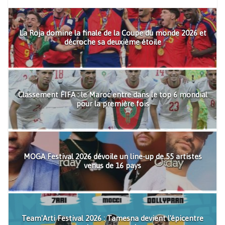
La Roja domine la finale de la Coupe du monde 2026 et
décroche sa deuxième étoile
Classement FIFA : le Maroc entre dans le top 6 mondial
pour la première fois
MOGA Festival 2026 dévoile un line-up de 55 artistes
venus de 16 pays
Team'Arti Festival 2026 : Tamesna devient l'épicentre