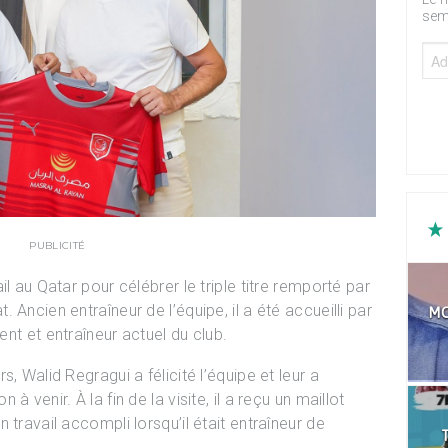
sem
PUBLICITÉ
l au Qatar pour célébrer le triple titre remporté par
Ancien entraîneur de l’équipe, il a été accueilli par
MO
dent et entraîneur actuel du club.
, Walid Regragui a félicité l’équipe et leur a
 venir. À la fin de la visite, il a reçu un maillot
 travail accompli lorsqu’il était entraîneur de
T