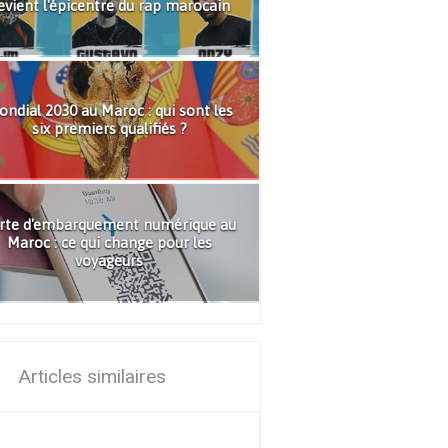
evient l'épicentre du rap marocain
ndial 2030 au Maroc : qui sont les
six premiers qualifiés ?
rte d'embarquement numérique au
Maroc : ce qui change pour les
voyageurs
Articles similaires