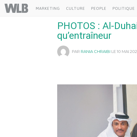
Welovebuzz
MARKETING
CULTURE
PEOPLE
POLITIQUE
PHOTOS : Al-Duhail
qu’entraîneur
PAR
RANIA CHRAIBI
LE 10 MAI 202