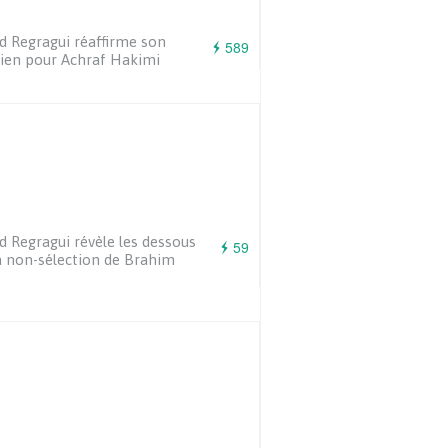
d Regragui réaffirme son
589
ien pour Achraf Hakimi
d Regragui révèle les dessous
59
a non-sélection de Brahim
z