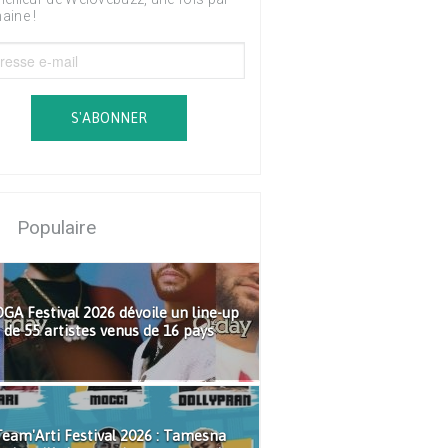
aine !
S'ABONNER
Populaire
GA Festival 2026 dévoile un line-up
de 55 artistes venus de 16 pays
eam'Arti Festival 2026 : Tamesna