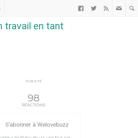



ب
travail en tant
PUBLICITÉ
98
RÉACTIONS
S'abonner à Welovebuzz
eilleur de Welovebuzz, une fois par