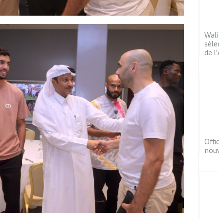
Wali
séle
de l’
Offi
nouv