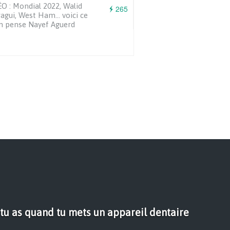
O : Mondial 2022, Walid
265
agui, West Ham… voici ce
n pense Nayef Aguerd
 tu as quand tu mets un appareil dentaire