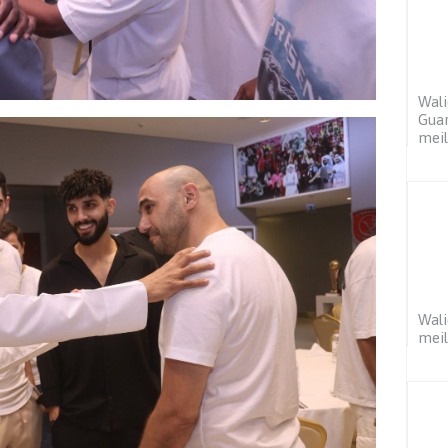
Wali
Guar
meil
Wali
meil