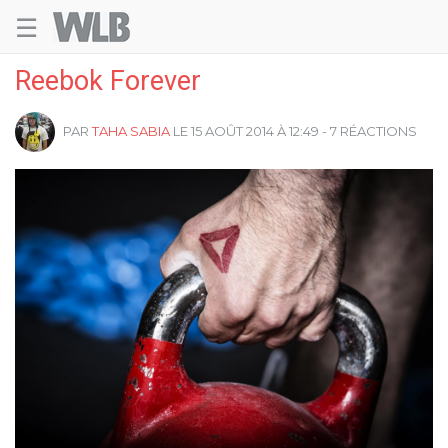
☰
Welovebuzz
Reebok Forever
PAR
TAHA SABIA
LE 15 AOÛT 2014 À 12:49 - 7 RÉACTIONS