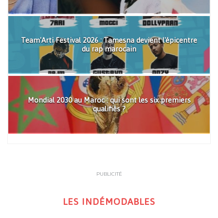
Team'Arti Festival 2026 : Tamesna devient l'épicentre
du rap marocain
Mondial 2030 au Maroc : qui sont les six premiers
qualifiés ?
PUBLICITÉ
LES INDÉMODABLES