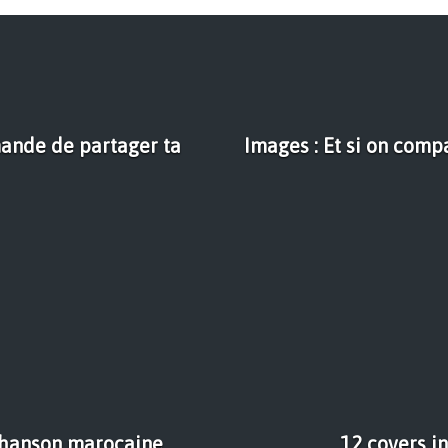
mande de partager ta
Images : Et si on comp
 chanson marocaine
12 covers i