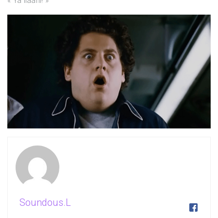
« Ya ilaahi! »
Soundous.L
