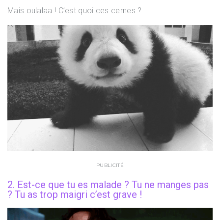
Mais oulalaa ! C’est quoi ces cernes ?
PUBLICITÉ
2. Est-ce que tu es malade ? Tu ne manges pas
? Tu as trop maigri c’est grave !