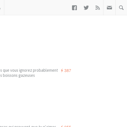



ب
387
ts que vous ignorez probablement
es boissons gazeuses