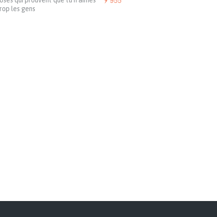
955
oses qui prouvent que tu n’aimes
rop les gens