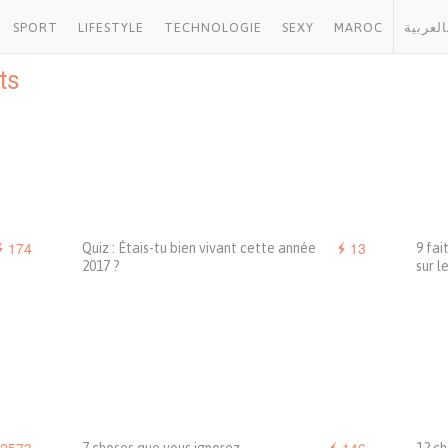
SPORT
LIFESTYLE
TECHNOLOGIE
SEXY
MAROC
العربية
ts
174
13
Quiz : Étais-tu bien vivant cette année
9 fai
2017 ?
sur l