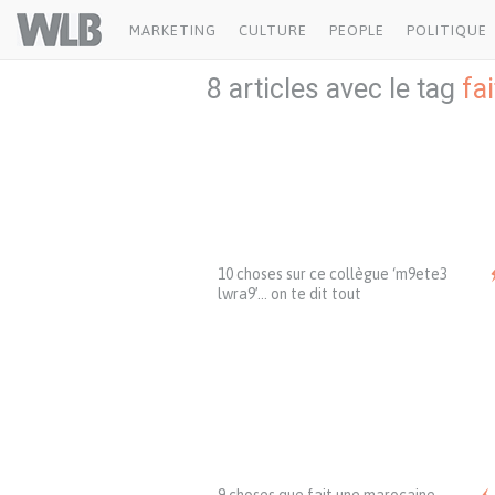
Welovebuzz
MARKETING
CULTURE
PEOPLE
POLITIQUE
8 articles avec le tag
fai
10 choses sur ce collègue ‘m9ete3
lwra9’… on te dit tout