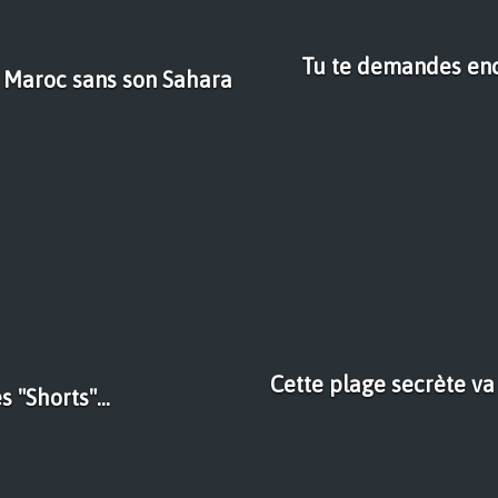
Tu te demandes enco
u Maroc sans son Sahara
Cette plage secrète va
 "Shorts"...