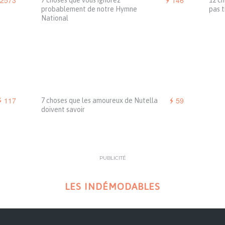
2573
146
7 choses que vous ignorez
12 ch
probablement de notre Hymne
pas t
National
117
59
7 choses que les amoureux de Nutella
doivent savoir
PUBLICITÉ
LES INDÉMODABLES