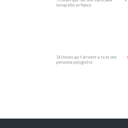
9 choses que fait une marocaine
lorsqu’elle se fiance
14 choses qui t’arrivent si tu es une
personne polyglotte