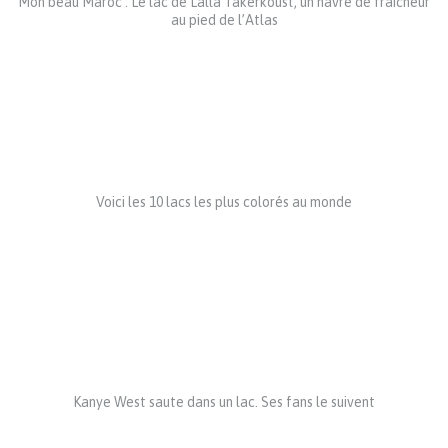
Mon beau Maroc : Le lac de Lalla Takerkoust, un havre de fraîcheur
au pied de l’Atlas
Voici les 10 lacs les plus colorés au monde
Kanye West saute dans un lac. Ses fans le suivent