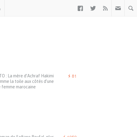



ب
81
O : La mère d’Achraf Hakimi
mme la toile aux côtés d’une
e femme marocaine