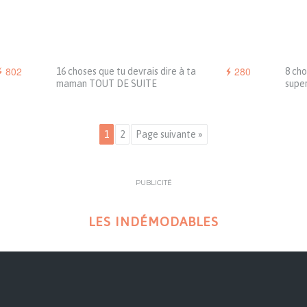
802
280
16 choses que tu devrais dire à ta
8 cho
maman TOUT DE SUITE
supe
1
2
Page suivante »
PUBLICITÉ
LES INDÉMODABLES