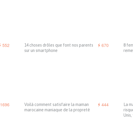
552
670
14 choses drôles que font nos parents
8 fe
sur un smartphone
reme
1696
444
Voilà comment satisfaire la maman
La m
marocaine maniaque de la propreté
risqu
Unis,