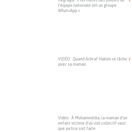
Regragui : « les mères des joueurs de
l’équipe nationale ont un groupe
WhatsApp »
VIDÉO : Quand Achraf Hakimi se lâche
avec sa maman
Vidéo : À Mohammédia, la maman d’un
enfant victime d’un viol collectif veut
que justice soit faite