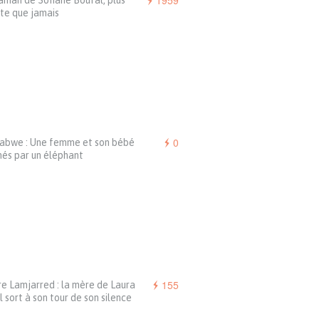
1959
aman de Sofiane Boufal, plus
te que jamais
0
abwe : Une femme et son bébé
nés par un éléphant
155
re Lamjarred : la mère de Laura
l sort à son tour de son silence