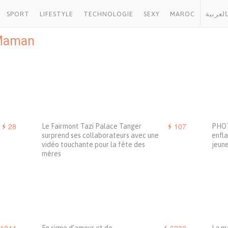
SPORT
LIFESTYLE
TECHNOLOGIE
SEXY
MAROC
العربية
Maman
28
107
Le Fairmont Tazi Palace Tanger
PHOT
surprend ses collaborateurs avec une
enfla
vidéo touchante pour la fête des
jeun
mères