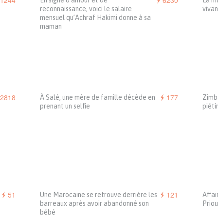
1244
6230
En signe d’amour et de
La m
reconnaissance, voici le salaire
vivan
mensuel qu’Achraf Hakimi donne à sa
maman
2818
177
À Salé, une mère de famille décède en
Zimb
prenant un selfie
piéti
51
121
Une Marocaine se retrouve derrière les
Affai
barreaux après avoir abandonné son
Priou
bébé