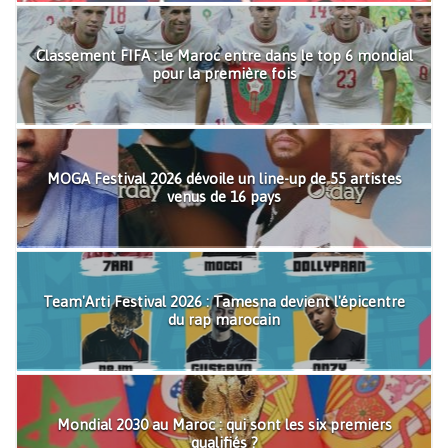
Classement FIFA : le Maroc entre dans le top 6 mondial
pour la première fois
MOGA Festival 2026 dévoile un line-up de 55 artistes
venus de 16 pays
Team'Arti Festival 2026 : Tamesna devient l'épicentre
du rap marocain
Mondial 2030 au Maroc : qui sont les six premiers
qualifiés ?