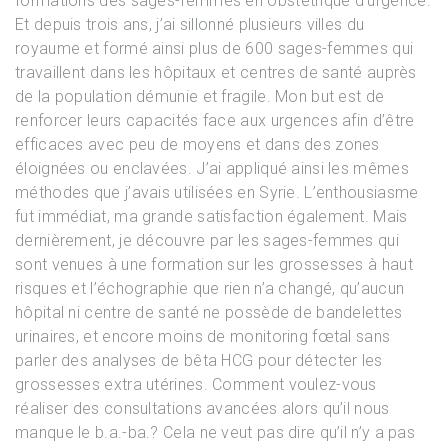
formations des sages-femmes en obstétrique d’urgence.
Et depuis trois ans, j’ai sillonné plusieurs villes du
royaume et formé ainsi plus de 600 sages-femmes qui
travaillent dans les hôpitaux et centres de santé auprès
de la population démunie et fragile. Mon but est de
renforcer leurs capacités face aux urgences afin d’être
efficaces avec peu de moyens et dans des zones
éloignées ou enclavées. J’ai appliqué ainsi les mêmes
méthodes que j’avais utilisées en Syrie. L’enthousiasme
fut immédiat, ma grande satisfaction également. Mais
dernièrement, je découvre par les sages-femmes qui
sont venues à une formation sur les grossesses à haut
risques et l’échographie que rien n’a changé, qu’aucun
hôpital ni centre de santé ne possède de bandelettes
urinaires, et encore moins de monitoring fœtal sans
parler des analyses de bêta HCG pour détecter les
grossesses extra utérines. Comment voulez-vous
réaliser des consultations avancées alors qu’il nous
manque le b.a.-ba.? Cela ne veut pas dire qu’il n’y a pas