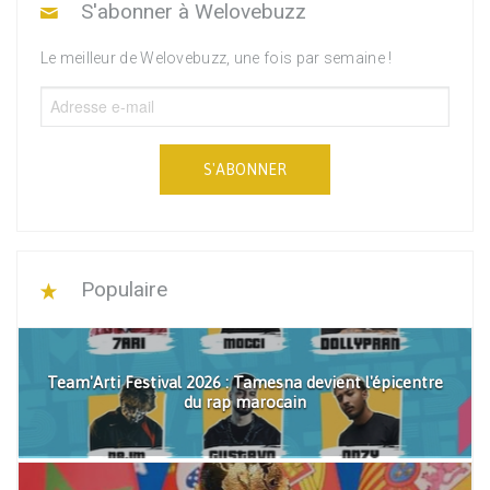
S'abonner à Welovebuzz
Le meilleur de Welovebuzz, une fois par semaine !
S'ABONNER
Populaire
Team'Arti Festival 2026 : Tamesna devient l'épicentre
du rap marocain