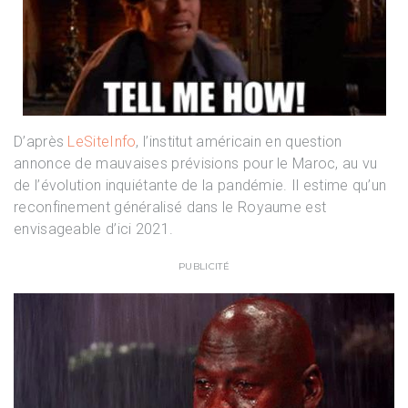
D’après
LeSiteInfo
, l’institut américain en question
annonce de mauvaises prévisions pour le Maroc, au vu
de l’évolution inquiétante de la pandémie. Il estime qu’un
reconfinement généralisé dans le Royaume est
envisageable d’ici 2021.
PUBLICITÉ