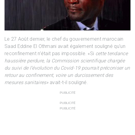
Le 27 Août dernier, le chef du gouvernement marocain
Saad Eddine El Othmani avait également souligné qu’un
reconfinement n’était pas impossible. «Si
cette tendance
haussière perdure, la Commission scientifique chargée
du suivi de l’évolution du Covid-19 pourrait préconiser un
retour au confinement, voire un durcissement des
mesures sanitaires»
avait-t-il souligné.
PUBLICITÉ
PUBLICITÉ
PUBLICITÉ