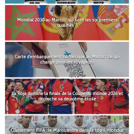
Mondial 2030 au Maroc : qui sont les six premiers
qualifiés ?
Carte d'embarquement numérique au Maroc : ce qui
change pour les voyageurs
La Roja domine la finale de la Coupe du monde 2026 et
décroche sa deuxième étoile
Classement FIFA : le Maroc entre dans le top 6 mondial