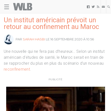
☰
Welovebuzz



Un institut américain prévoit un
retour au confinement au Maroc
PAR
SARAH HASBI
LE 16 SEPTEMBRE 2020 À 10:56
Une nouvelle qui ne fera pas d’heureux… Selon un institut
américain d’études de santé, le Maroc serait en train de
se rapprocher du plus en plus du scénario d’un nouveau
reconfinement
.
PUBLICITÉ