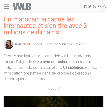
☰
Welovebuzz



Un marocain arnaque les
internautes et s’en tire avec 3
millions de dirhams
PAR
ZINEB ALAOUI
LE 22 JANVIER 2020 À 16:55
Encore une histoire à dormir debout ! Un marocain
faisant l’objet de
onze avis de recherche
au niveau
national vient de se faire arrêter à
Casablanca
pour son
implication présumée dans de grosses opérations
d’escroquerie sur internet.
PUBLICITÉ