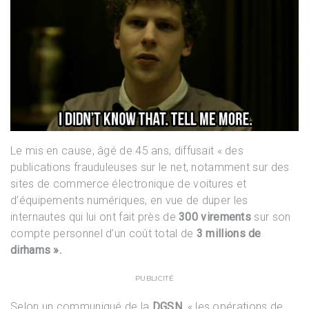
Le mis en cause, âgé de 45 ans, diffusait « des
publications frauduleuses sur le net, notamment sur des
sites de commerce électronique de voitures et
d’équipements numériques, en vue de duper les
internautes qui lui ont fait près de
300 virements
sur son
compte personnel d’un coût total de
3 millions de
dirhams ».
PUBLICITÉ
Selon un communiqué de la
DGSN
, « les opérations de