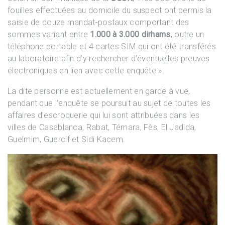
fouilles effectuées au domicile du suspect ont permis la
saisie de douze mandat-postaux comportant des
sommes variant entre
1.000 à 3.000 dirhams
, outre un
téléphone portable et 4 cartes SIM qui ont été transférés
au laboratoire afin d’y rechercher d’éventuelles preuves
électroniques en lien avec cette enquête ».
La dite personne est actuellement en garde à vue,
pendant que l’enquête se poursuit au sujet de toutes les
affaires d’escroquerie qui lui sont attribuées dans les
villes de Casablanca, Rabat, Témara, Fès, El Jadida,
Guelmim, Guercif et Sidi Kacem.