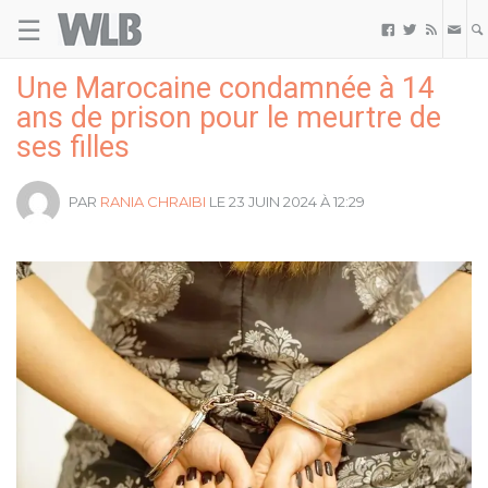
☰
Welovebuzz



Une Marocaine condamnée à 14
ans de prison pour le meurtre de
ses filles
PAR
RANIA CHRAIBI
LE 23 JUIN 2024 À 12:29