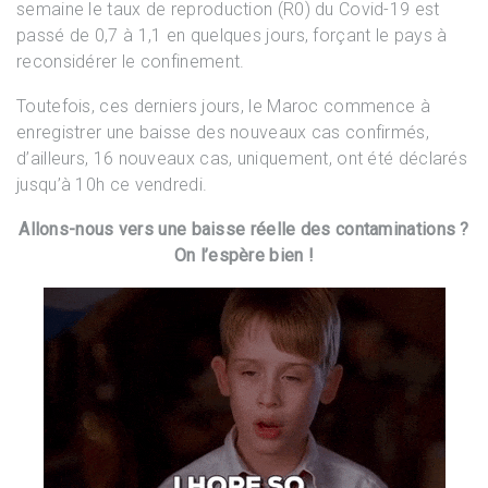
semaine le taux de reproduction (R0) du Covid-19 est
passé de 0,7 à 1,1 en quelques jours, forçant le pays à
reconsidérer le confinement.
Toutefois, ces derniers jours, le Maroc commence à
enregistrer une baisse des nouveaux cas confirmés,
d’ailleurs, 16 nouveaux cas, uniquement, ont été déclarés
jusqu’à 10h ce vendredi.
Allons-nous vers une baisse réelle des contaminations ?
On l’espère bien !