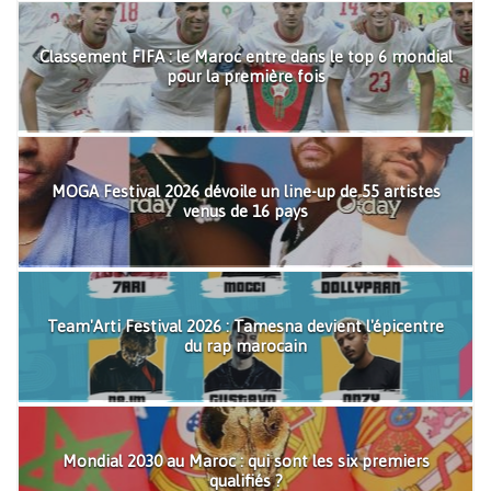
Classement FIFA : le Maroc entre dans le top 6 mondial
pour la première fois
MOGA Festival 2026 dévoile un line-up de 55 artistes
venus de 16 pays
Team'Arti Festival 2026 : Tamesna devient l'épicentre
du rap marocain
Mondial 2030 au Maroc : qui sont les six premiers
qualifiés ?