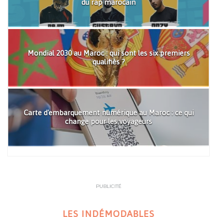
du rap marocain
Mondial 2030 au Maroc : qui sont les six premiers
qualifiés ?
Carte d'embarquement numérique au Maroc : ce qui
change pour les voyageurs
PUBLICITÉ
LES INDÉMODABLES