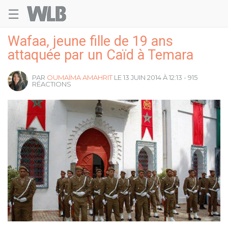
☰
Welovebuzz
Wafaa, jeune fille de 19 ans
attaquée par un Caïd à Temara
PAR
OUMAÏMA AMAHRIT
LE 13 JUIN 2014 À 12:13 - 915
RÉACTIONS