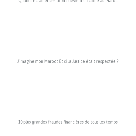
Quand réclamer ses droits devient un crime au Maroc
J’imagine mon Maroc : Et si la Justice était respectée ?
10 plus grandes fraudes financières de tous les temps