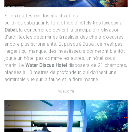
Si les grattes-ciel fascinants et les
buildings subjuguants font office d’hôtels très luxueux à
Dubaï
, la concurrence devient la principale motivation
d’architectes déterminés à réaliser des chefs-d’oeuvres
encore plus surprenants. Et puisqu’à Dubaï, ce n’est pas
l’argent qui manque, des investisseurs donneront bientôt
jour à un hôtel pas comme les autres, un hôtel sous-
marin. Le
Water Discus Hotel
disposera de 21 chambres,
placées à 10 mètres de profondeur, qui donnent une
admirable vue sur la faune et la flore marine.
PUBLICITÉ