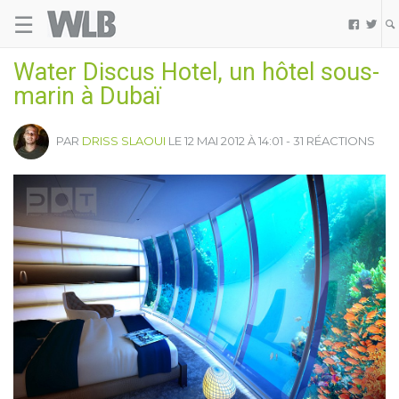
☰
Welovebuzz


Water Discus Hotel, un hôtel sous-
marin à Dubaï
PAR
DRISS SLAOUI
LE 12 MAI 2012 À 14:01 - 31 RÉACTIONS