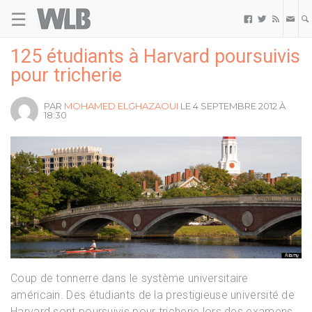
☰
Welovebuzz



125 étudiants à Harvard poursuivis
pour tricherie
PAR
MOHAMED ELGHAZAOUI
LE 4 SEPTEMBRE 2012 À
18:30
Coup de tonnerre dans le système universitaire
américain. Des étudiants de la prestigieuse université de
Harvard sont poursuivis pour tricherie lors des examens