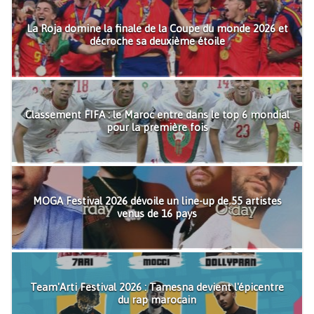
La Roja domine la finale de la Coupe du monde 2026 et
décroche sa deuxième étoile
Classement FIFA : le Maroc entre dans le top 6 mondial
pour la première fois
MOGA Festival 2026 dévoile un line-up de 55 artistes
venus de 16 pays
Team'Arti Festival 2026 : Tamesna devient l'épicentre
du rap marocain