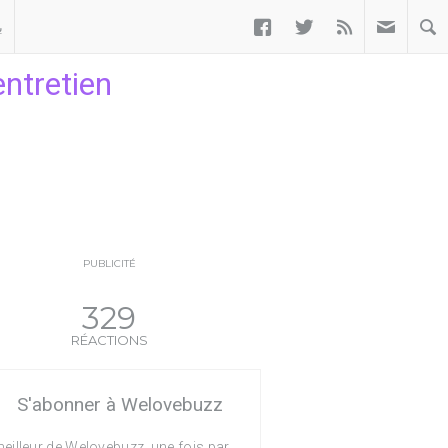



ب
entretien
PUBLICITÉ
329
RÉACTIONS
S'abonner à Welovebuzz
eilleur de Welovebuzz, une fois par