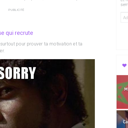
sem
PUBLICITÉ
se qui recrute
surtout pour prouver ta motivation et ta
er.
Mo
Ca