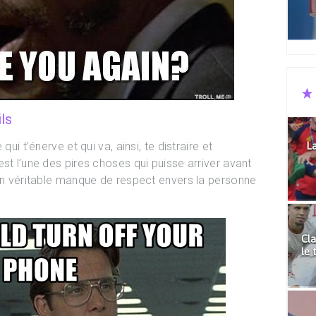
ls
qui t’énerve et qui va, ainsi, te distraire et
La
st l’une des pires choses qui puisse arriver avant
 un véritable manque de respect envers la personne
Cla
le 