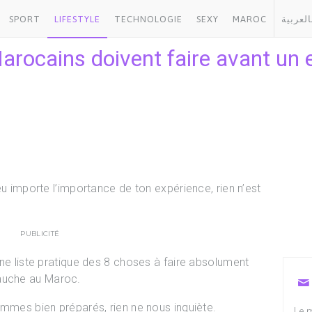
SPORT
LIFESTYLE
TECHNOLOGIE
SEXY
MAROC
العربية
arocains doivent faire avant un 
u importe l’importance de ton expérience, rien n’est
PUBLICITÉ
une liste pratique des 8 choses à faire absolument
auche au Maroc.
mmes bien préparés, rien ne nous inquiète.
Le m