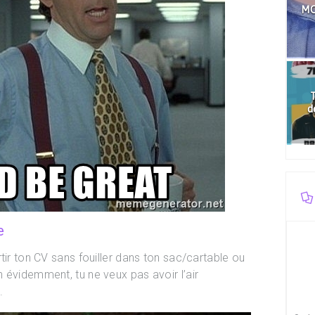
MO
T
d
e
tir ton CV sans fouiller dans ton sac/cartable ou
 évidemment, tu ne veux pas avoir l’air
.