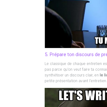
5. Prépare ton discours de pr
Le classique de chaque entretien es
pas parce qu’on veut faire ta conna
synthétiser un discours clair, en
le l
petite présentation avant l’entretien