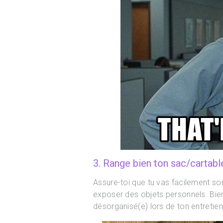
3. Range bien ton sac/cartabl
Assure-toi que tu vas facilement sor
exposer des objets personnels. Bien
désorganisé(e) lors de ton entretien