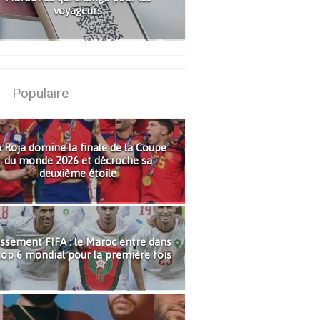
voyageurs
Populaire
 Roja domine la finale de la Coupe
du monde 2026 et décroche sa
deuxième étoile
ssement FIFA : le Maroc entre dans
top 6 mondial pour la première fois