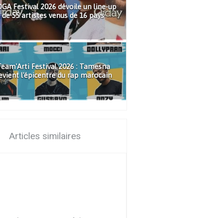
GA Festival 2026 dévoile un line-up
de 55 artistes venus de 16 pays
eam'Arti Festival 2026 : Tamesna
evient l'épicentre du rap marocain
Articles similaires