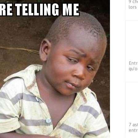
9 ch
lors
Entr
qu’o
7 as
entr