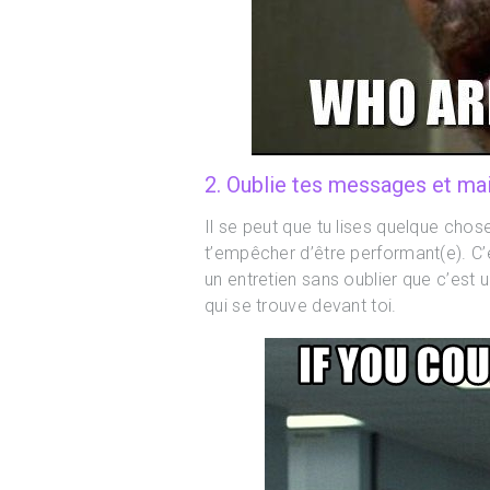
2. Oublie tes messages et mai
Il se peut que tu lises quelque chose 
t’empêcher d’être performant(e). C’e
un entretien sans oublier que c’est
qui se trouve devant toi.