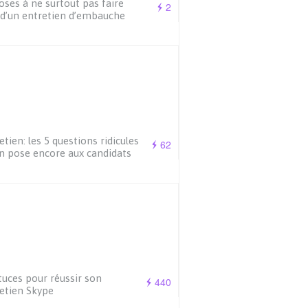
oses à ne surtout pas faire
2
 d’un entretien d’embauche
etien: les 5 questions ridicules
62
n pose encore aux candidats
tuces pour réussir son
440
etien Skype