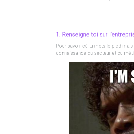
1. Renseigne toi sur l’entrepri
Pour savoir où tu mets le pied mais 
connaissance du secteur et du méti