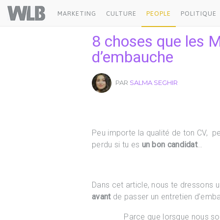
Welovebuzz
MARKETING
CULTURE
PEOPLE
POLITIQUE
8 choses que les M
d’embauche
PAR
SALMA SEGHIR
Peu importe la qualité de ton CV, pe
perdu si tu es
un bon candidat
…
Dans cet article, nous te dressons 
avant
de passer un entretien d’emb
Parce que lorsque nous so