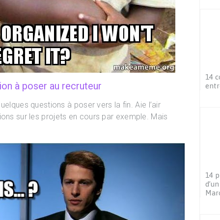
14 c
ion à poser au recruteur
entr
quelques questions à poser vers la fin. Aie l’air
ions sur les projets en cours par exemple. Mais
14 p
d’un
Mar