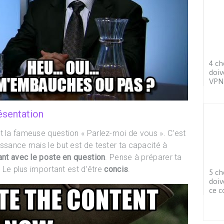
4 ch
doiv
VPN
ésentation
t la fameuse question « Parlez-moi de vous ». C’est
issance mais le but est de tester ta capacité à
iant avec le poste en question
. Pense à préparer ta
. Le plus important est d’être
concis
.
5 ch
doiv
ce 