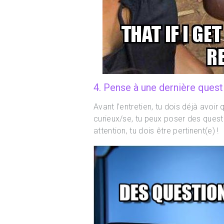
4. Pense à une dernière quest
Avant l’entretien, tu dois déjà avoir 
curieux/se, tu peux poser des quest
attention, tu dois être pertinent(e) !