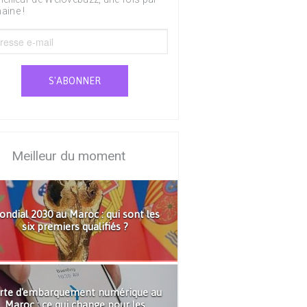
aine !
S'ABONNER
Meilleur du moment
ndial 2030 au Maroc : qui sont les
six premiers qualifiés ?
rte d'embarquement numérique au
Maroc : ce qui change pour les