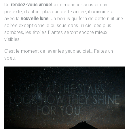
Un
rendez-vous annuel
à ne manquer sous aucun
prétexte, d’autant plus que cette année, il coïncidera
avec la
nouvelle lune.
Un bonus qui fera de cette nuit une
soirée exceptionnelle puisque dans un ciel des plus
sombres, les étoiles filantes seront encore mieux
visibles.
C’est le moment de lever les yeux au ciel… Faites un
voeu.