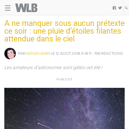
☰
Welovebuzz


A ne manquer sous aucun prétexte
ce soir : une pluie d’étoiles filantes
attendue dans le ciel
PAR
KENZA AMRI
LE 12 AOÛT 2018 À 18:11 - 196 RÉACTIONS
Les amateurs d’astronomie sont gâtés cet été !
PUBLICITÉ