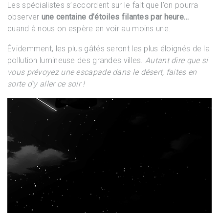
Les spécialistes s’accordent sur le fait que l’on pourra
observer
une centaine d’étoiles filantes par heure…
quand à nous on espère en voir au moins une.
Évidemment, les plus gâtés seront les plus éloignés de la
pollution lumineuse des grandes villes.
Autant dire que si
vous prévoyez une escapade dans le désert, faites en
sorte d’y aller ce soir !