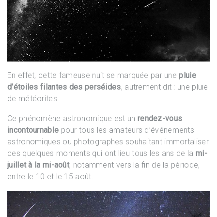
En effet, cette fameuse nuit se marquée par une
pluie
d’étoiles filantes des perséides
, autrement dit : une pluie
de météorites.
Ce phénomène astronomique est un
rendez-vous
incontournable
pour tous les amateurs d’événements
astronomiques ou photographes souhaitant immortaliser
ces quelques moments qui ont lieu tous les ans de la
mi-
juillet à la mi-août
, notamment vers la fin de la période,
entre le 10 et le 15 août.