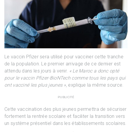
Le vaccin Pfizer sera utilisé pour vacciner cette tranche
de la population. Le premier arrivage de ce dernier est
attendu dans les jours à venir.
« Le Maroc a donc opté
pour le vaccin Pfizer-BioNTech comme tous les pays qui
ont vacciné les plus jeunes »,
explique la même source.
PUBLICITÉ
Cette vaccination des plus jeunes permettra de sécuriser
fortement la rentrée scolaire et faciliter la transition vers
un système présentiel dans les établissements scolaires.