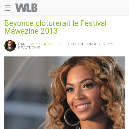
☰
Welovebuzz
Beyoncé clôturerait le Festival
Mawazine 2013
PAR
DRISS SLAOUI
LE 7 DÉCEMBRE 2012 À 17:13 - 199
RÉACTIONS