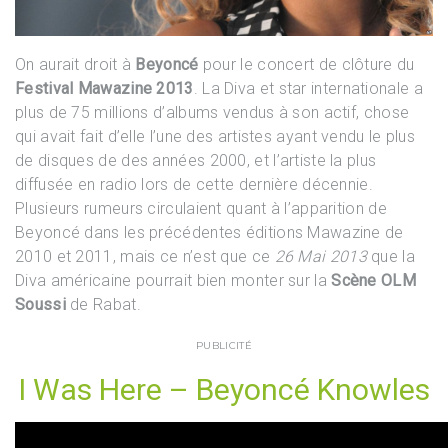
On aurait droit à
Beyoncé
pour le concert de clôture du
Festival Mawazine 2013
. La Diva et star internationale a
plus de 75 millions d’albums vendus à son actif, chose
qui avait fait d’elle l’une des artistes ayant vendu le plus
de disques de des années 2000, et l’artiste la plus
diffusée en radio lors de cette dernière décennie.
Plusieurs rumeurs circulaient quant à l’apparition de
Beyoncé dans les précédentes éditions Mawazine de
2010 et 2011, mais ce n’est que ce
26 Mai 2013
que la
Diva américaine pourrait bien monter sur la
Scène OLM
Soussi
de Rabat.
PUBLICITÉ
I Was Here – Beyoncé Knowles