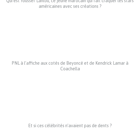
Qui est Youssef Lahlou, ce jeune marocain qui fait craquer les stars
américaines avec ses créations ?
PNL à l’affiche aux cotés de Beyoncé et de Kendrick Lamar à
Coachella
Et si ces célébrités n’avaient pas de dents ?