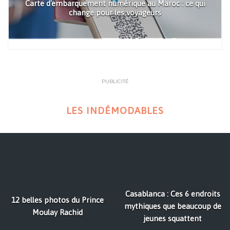
Carte d'embarquement numérique au Maroc : ce qui
change pour les voyageurs
PUBLICITÉ
LES INDÉMODABLES
Casablanca : Ces 6 endroits
12 belles photos du Prince
mythiques que beaucoup de
Moulay Rachid
jeunes squattent