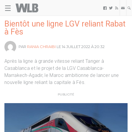
☰
Welovebuzz



Bientôt une ligne LGV reliant Rabat
à Fès
PAR
RANIA CHRAIBI
LE 14 JUILLET 2022 À 20:32
Après la ligne à grande vitesse reliant Tanger à
Casablanca et le projet de la LGV Casablanca-
Marrakech-Agadir, le Maroc ambitionne de lancer une
nouvelle ligne reliant la capitale à Fès.
PUBLICITÉ