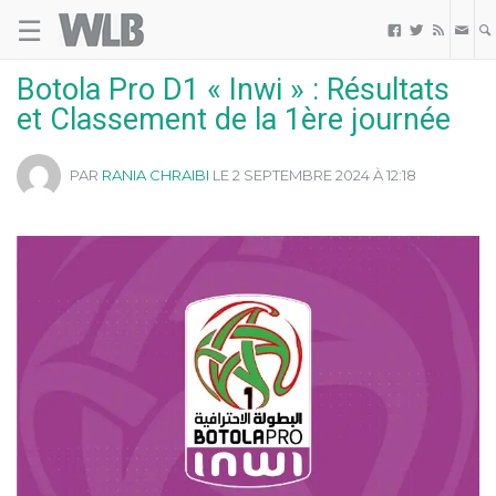
☰
Welovebuzz



Botola Pro D1 « Inwi » : Résultats
et Classement de la 1ère journée
PAR
RANIA CHRAIBI
LE 2 SEPTEMBRE 2024 À 12:18