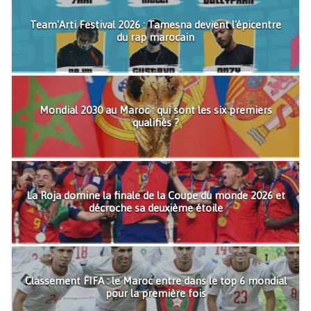
Team'Arti Festival 2026 : Tamesna devient l'épicentre
du rap marocain
Mondial 2030 au Maroc : qui sont les six premiers
qualifiés ?
La Roja domine la finale de la Coupe du monde 2026 et
décroche sa deuxième étoile
Classement FIFA : le Maroc entre dans le top 6 mondial
pour la première fois