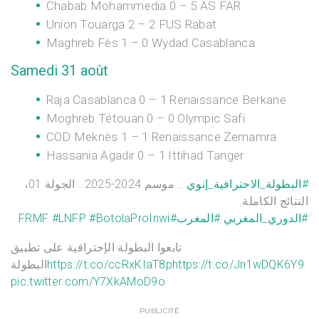
Chabab Mohammedia 0 – 5 AS FAR
Union Touarga 2 – 2 FUS Rabat
Maghreb Fès 1 – 0 Wydad Casablanca
Samedi 31 août
Raja Casablanca 0 – 1 Renaissance Berkane
Moghreb Tétouan 0 – 0 Olympic Safi
COD Meknès 1 – 1 Renaissance Zemamra
Hassania Agadir 0 – 1 Ittihad Tanger
#البطولة_الاحترافية_إنوي
.. موسم 2024-2025..⁩ الجولة 01،
النتائج الكاملة.
#LNFP
#BotolaProInwi
#FRMF
#المغرب
⁩ ⁧
#الدوري_المغربي
تابعوا البطولة الإحترافية على تطبيق
البطولة
https://t.co/ccRxKIaT8p
https://t.co/Jn1wDQK6Y9
pic.twitter.com/Y7XkAMoD9o
PUBLICITÉ