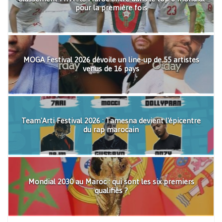
pour la première fois
MOGA Festival 2026 dévoile un line-up de 55 artistes
venus de 16 pays
Team'Arti Festival 2026 : Tamesna devient l'épicentre
du rap marocain
Mondial 2030 au Maroc : qui sont les six premiers
qualifiés ?