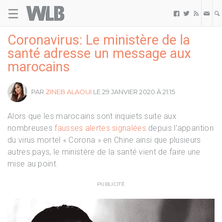
☰
Welovebuzz



Coronavirus: Le ministère de la
santé adresse un message aux
marocains
PAR
ZINEB ALAOUI
LE 29 JANVIER 2020 À 21:15
Alors que les marocains sont inquiets suite aux
nombreuses
fausses alertes signalées
depuis l’apparition
du virus mortel « Corona » en Chine ainsi que plusieurs
autres pays, le ministère de la santé vient de faire une
mise au point.
PUBLICITÉ