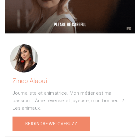
Zineb Alaoui
Journaliste et animatrice. Mon métier est ma
passion... Âme rêveuse et joyeuse, mon bonheur ?
Les animaux.
REJOINDRE WELOVEBUZZ