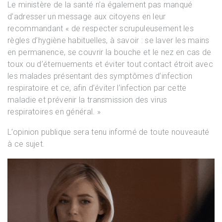
Le ministère de la santé n’a également pas manqué
d’adresser un message aux citoyens en leur
recommandant « de respecter scrupuleusement les
règles d’hygiène habituelles, à savoir : se laver les mains
en permanence, se couvrir la bouche et le nez en cas de
toux ou d’éternuements et éviter tout contact étroit avec
les malades présentant des symptômes d’infection
respiratoire et ce, afin d’éviter l’infection par cette
maladie et prévenir la transmission des virus
respiratoires en général. »
L’opinion publique sera tenu informé de toute nouveauté
à ce sujet.