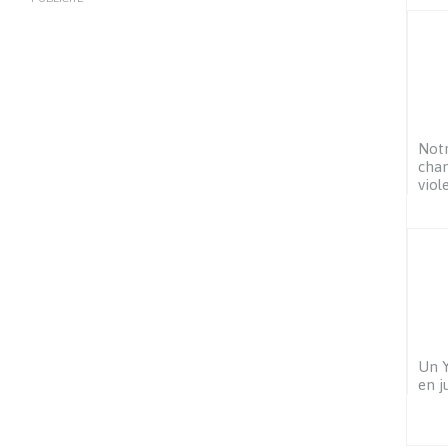
Notr
chan
viol
Un Y
en j