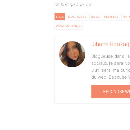
ce bus qu’à la TV.
TAGS
BUS ROSES
BUZZ
FEMMES
HAR
WALI DE RABAT
Jihane Rouzaq
Blogueuse dans l'â
sociaux, je serai 
J’utiliserai ma curi
du web. Because 
REJOINDRE W