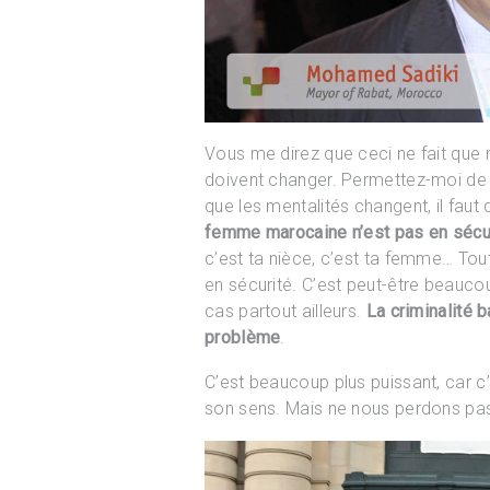
Vous me direz que ceci ne fait que 
doivent changer. Permettez-moi de v
que les mentalités changent, il fau
femme marocaine n’est pas en sécur
c’est ta nièce, c’est ta femme… To
en sécurité. C’est peut-être beaucou
cas partout ailleurs.
La criminalité b
problème
.
C’est beaucoup plus puissant, car c
son sens. Mais ne nous perdons pa