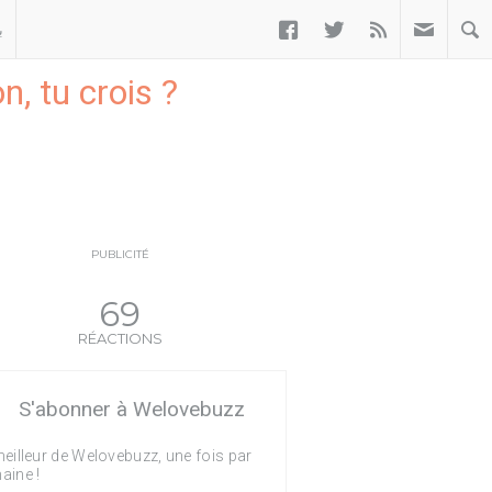



ب
, tu crois ?
PUBLICITÉ
69
RÉACTIONS
S'abonner à Welovebuzz
eilleur de Welovebuzz, une fois par
aine !