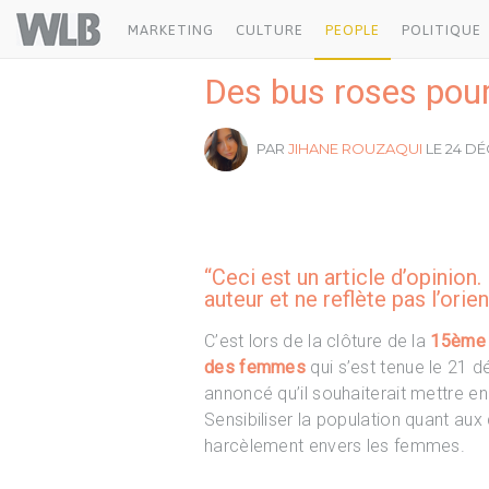
Welovebuzz
MARKETING
CULTURE
PEOPLE
POLITIQUE
Des bus roses pour
PAR
JIHANE ROUZAQUI
LE 24 DÉ
“Ceci est un article d’opinion.
auteur et ne reflète pas l’orie
C’est lors de la clôture de la
15ème c
des femmes
qui s’est tenue le 21
annoncé qu’il souhaiterait mettre en
Sensibiliser la population quant aux
harcèlement envers les femmes.