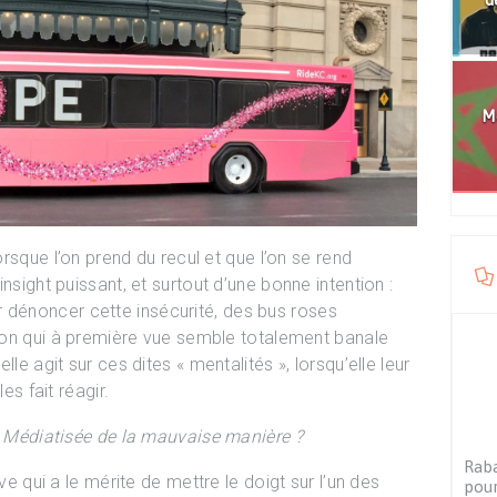
Mo
lorsque l’on prend du recul et que l’on se rend
nsight puissant, et surtout d’une bonne intention :
r dénoncer cette insécurité, des bus roses
ation qui à première vue semble totalement banale
le agit sur ces dites « mentalités », lorsqu’elle leur
es fait réagir.
 ? Médiatisée de la mauvaise manière ?
Raba
ve qui a le mérite de mettre le doigt sur l’un des
pour