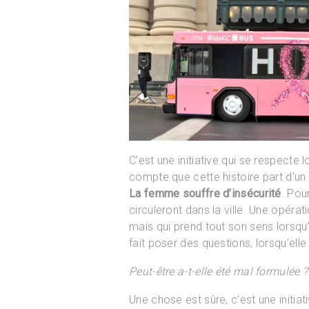
C’est une initiative qui se respecte 
compte que cette histoire part d’un i
La femme souffre d’insécurité
. Pou
circuleront dans la ville. Une opér
mais qui prend tout son sens lorsqu’el
fait poser des questions, lorsqu’elle l
Peut-être a-t-elle été mal formulée
Une chose est sûre, c’est une initiati