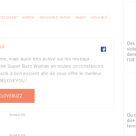
CÈLEMENT
MAROC
MOHAMED SADIKI
RABAT
VIOLENCE
Des
ui

viol
dans
me, mais aussi très active sur les réseaux
l’UE
votre Super Buzz Woman en toutes circonstances.
osité à bon escient afin de vous offrir le meilleur
WELOVEYOU !
ELOVEBUZZ
Du o
PUBLICITÉ
dire
fem
PUBLICITÉ