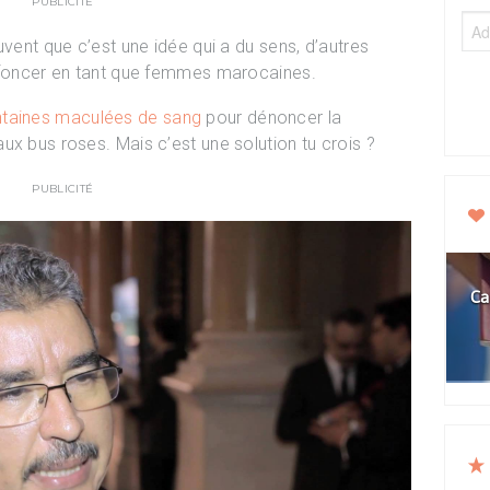
PUBLICITÉ
uvent que c’est une idée qui a du sens, d’autres
enfoncer en tant que femmes marocaines.
taines maculées de sang
pour dénoncer la
ux bus roses. Mais c’est une solution tu crois ?
PUBLICITÉ
Ca