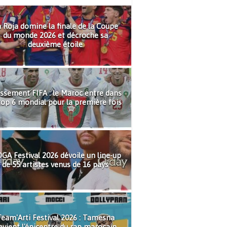
 Roja domine la finale de la Coupe
du monde 2026 et décroche sa
deuxième étoile
ssement FIFA : le Maroc entre dans
top 6 mondial pour la première fois
GA Festival 2026 dévoile un line-up
de 55 artistes venus de 16 pays
eam'Arti Festival 2026 : Tamesna
evient l'épicentre du rap marocain