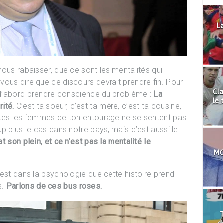
La
nous rabaisser, que ce sont les mentalités qui
ous dire que ce discours devrait prendre fin. Pour
Cla
t d’abord prendre conscience du problème :
La
le 
ité.
C’est ta soeur, c’est ta mère, c’est ta cousine,
utes les femmes de ton entourage ne se sentent pas
p plus le cas dans notre pays, mais c’est aussi le
at son plein, et ce n’est pas la mentalité le
MO
’est dans la psychologie que cette histoire prend
s.
Parlons de ces bus roses.
T
d