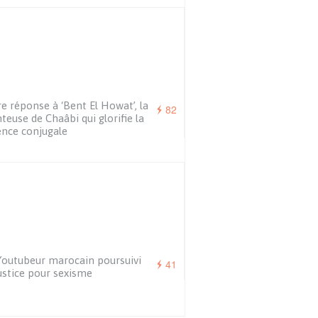
e réponse à ‘Bent El Howat’, la
82
teuse de Chaâbi qui glorifie la
ence conjugale
outubeur marocain poursuivi
41
ustice pour sexisme