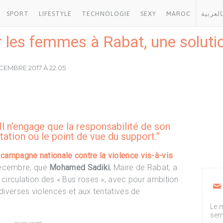
SPORT
LIFESTYLE
TECHNOLOGIE
SEXY
MAROC
العربية
 les femmes à Rabat, une solution
CEMBRE 2017 À 22:05
 Il n’engage que la responsabilité de son
ntation ou le point de vue du support.”
ampagne nationale contre la violence vis-à-vis
 décembre, que
Mohamed Sadiki
, Maire de Rabat, a
 circulation des « Bus roses », avec pour ambition :
 diverses violences et aux tentatives de
Le m
sem