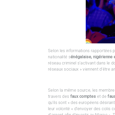
Selon les informations rapportées p
nationalité s
énégalaise, nigérienne 
réseau criminel s’activant dans le d
réseaux sociaux » viennent d’être ar
Selon la même source, les membre
travers des
faux comptes
et de
fau
qu’ils sont « des européens désira
leur volonté « d’envoyer des colis
d’argent afin d’investir au Maroc »