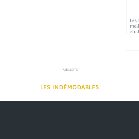
Les 
malh
étu
PUBLICITÉ
LES INDÉMODABLES