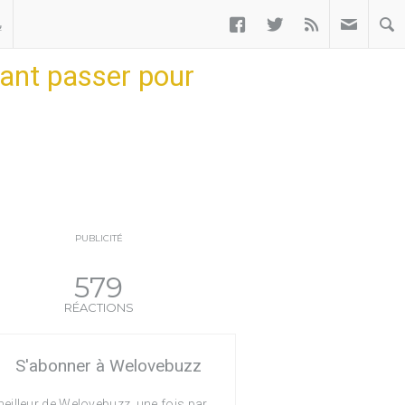



ب
ant passer pour
PUBLICITÉ
579
RÉACTIONS
S'abonner à Welovebuzz
eilleur de Welovebuzz, une fois par