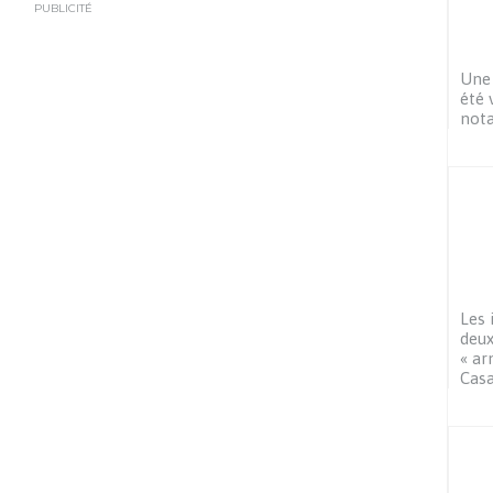
PUBLICITÉ
Une 
été 
nota
Les 
deux
« ar
Cas