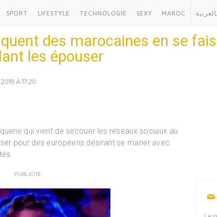
SPORT
LIFESTYLE
TECHNOLOGIE
SEXY
MAROC
العربية
quent des marocaines en se fais
ant les épouser
2019 À 17:20
querie qui vient de secouer les réseaux sociaux au
sser pour des européens désirant se marier avec
tés.
PUBLICITÉ
Le m