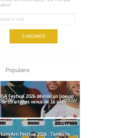
aine !
S'ABONNER
Populaire
GA Festival 2026 dévoile un line-up
de 55 artistes venus de 16 pays
eam'Arti Festival 2026 : Tamesna