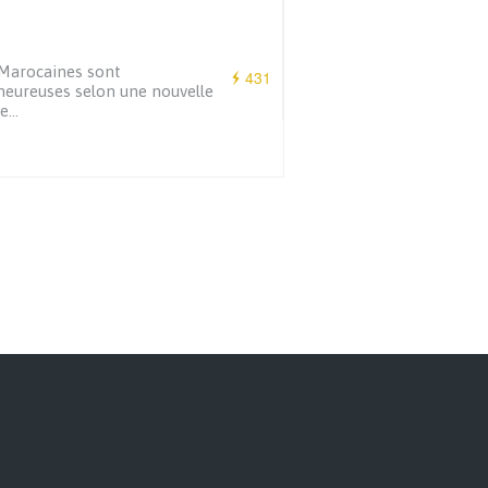
Marocaines sont
431
eureuses selon une nouvelle
de…