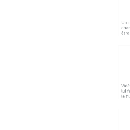
Un m
chan
étra
Vidé
lui 
le f