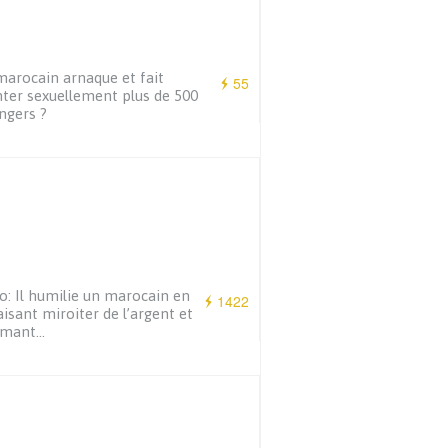
arocain arnaque et fait
55
ter sexuellement plus de 500
ngers ?
o: Il humilie un marocain en
1422
faisant miroiter de l’argent et
ilmant…