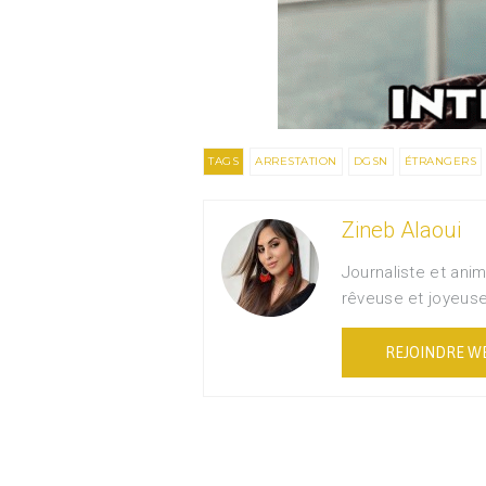
TAGS
ARRESTATION
DGSN
ÉTRANGERS
Zineb Alaoui
Journaliste et ani
rêveuse et joyeus
REJOINDRE W