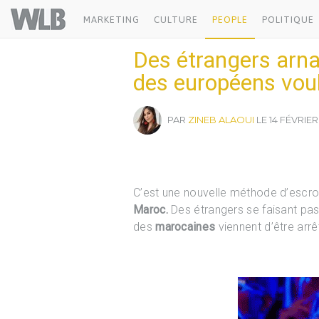
Welovebuzz
MARKETING
CULTURE
PEOPLE
POLITIQUE
Des étrangers arna
des européens voul
PAR
ZINEB ALAOUI
LE 14 FÉVRIER 
C’est une nouvelle méthode d’escro
Maroc.
Des étrangers se faisant pa
des
marocaines
viennent d’être arrê