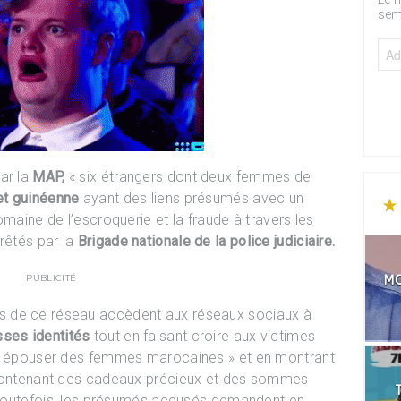
sem
ar la
MAP,
« six étrangers dont deux femmes de
et guinéenne
ayant des liens présumés avec un
omaine de l’escroquerie et la fraude à travers les
rêtés par la
Brigade nationale de la police judiciaire.
PUBLICITÉ
MO
s de ce réseau accèdent aux réseaux sociaux à
sses identités
tout en faisant croire aux victimes
nt épouser des femmes marocaines » et en montrant
 contenant des cadeaux précieux et des sommes
T
. Toutefois, les présumés accusés demandent en