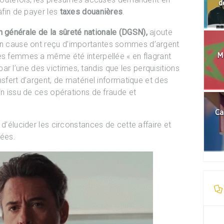
d
afin de payer les
taxes douanières
.
n générale de la sûreté nationale (DGSN),
ajoute
en cause ont
reçu d’importantes sommes d’argent
Mo
es femmes a même été interpellée « en flagrant
r l’une des victimes, tandis que les perquisitions
nsfert d’argent, de matériel informatique et des
in issu de ces opérations de fraude et
Ca
 d’élucider les circonstances de cette affaire et
uées.