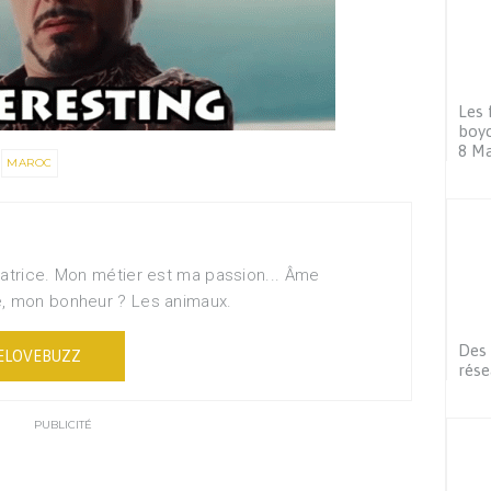
Les 
boyc
8 M
MAROC
matrice. Mon métier est ma passion... Âme
e, mon bonheur ? Les animaux.
Des 
ELOVEBUZZ
rése
PUBLICITÉ