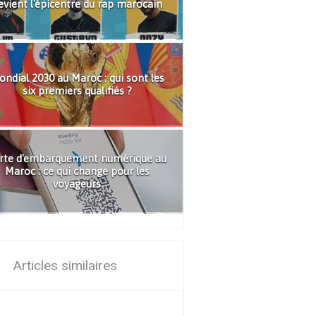
evient l'épicentre du rap marocain
ndial 2030 au Maroc : qui sont les
six premiers qualifiés ?
rte d'embarquement numérique au
Maroc : ce qui change pour les
voyageurs
Articles similaires