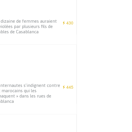
dizaine de femmes auraient
430
violées par plusieurs fils de
bles de Casablanca
internautes s’indignent contre
445
 marocains qui les
naquent » dans les rues de
ablanca