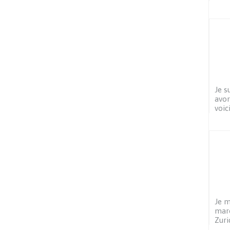
Je s
avor
voic
Je m
maro
Zuri