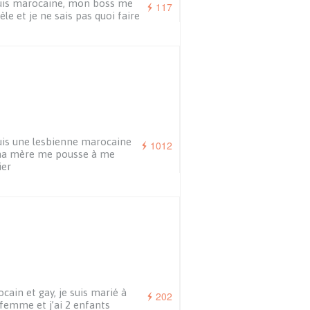
uis marocaine, mon boss me
117
èle et je ne sais pas quoi faire
uis une lesbienne marocaine
1012
ma mère me pousse à me
ier
cain et gay, je suis marié à
202
femme et j’ai 2 enfants