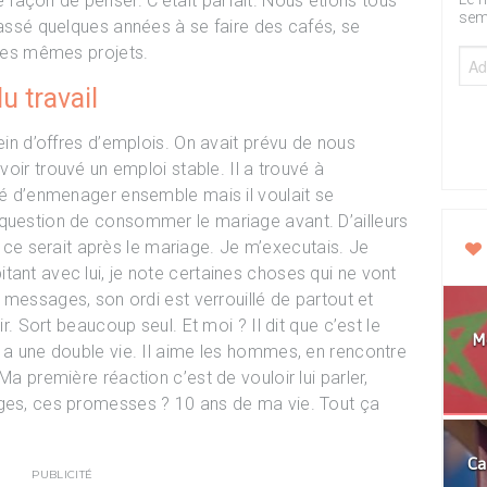
açon de penser. C’était parfait. Nous étions tous
sem
passé quelques années à se faire des cafés, se
 les mêmes projets.
 travail
lein d’offres d’emplois. On avait prévu de nous
avoir trouvé un emploi stable. Il a trouvé à
idé d’enmenager ensemble mais il voulait se
 question de consommer le mariage avant. D’ailleurs
que ce serait après le mariage. Je m’executais. Je
tant avec lui, je note certaines choses qui ne vont
s messages, son ordi est verrouillé de partout et
ir. Sort beaucoup seul. Et moi ? Il dit que c’est le
Mo
l a une double vie. Il aime les hommes, en rencontre
Ma première réaction c’est de vouloir lui parler,
nges, ces promesses ? 10 ans de ma vie. Tout ça
Ca
PUBLICITÉ