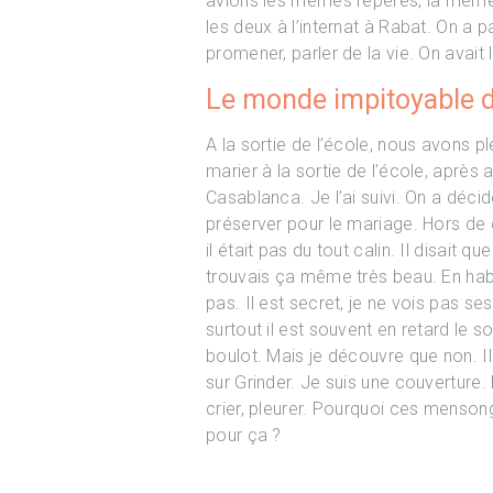
avions les mêmes repères, la même f
les deux à l’internat à Rabat. On a 
promener, parler de la vie. On avait
Le monde impitoyable du
A la sortie de l’école, nous avons p
marier à la sortie de l’école, après 
Casablanca. Je l’ai suivi. On a déc
préserver pour le mariage. Hors de
il était pas du tout calin. Il disait 
trouvais ça même très beau. En habi
pas. Il est secret, je ne vois pas se
surtout il est souvent en retard le so
boulot. Mais je découvre que non. I
sur Grinder. Je suis une couverture. 
crier, pleurer. Pourquoi ces menso
pour ça ?