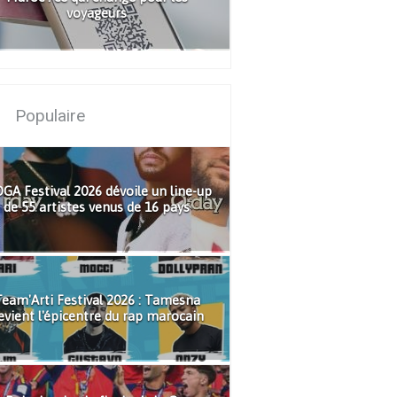
voyageurs
Populaire
GA Festival 2026 dévoile un line-up
de 55 artistes venus de 16 pays
eam'Arti Festival 2026 : Tamesna
evient l'épicentre du rap marocain