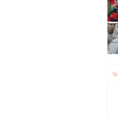
La
Cla
le 