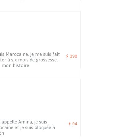
uis Marocaine, je me suis fait
398
ter à six mois de grossesse,
i mon histoire
’appelle Amina, je suis
94
caine et je suis bloquée à
ch