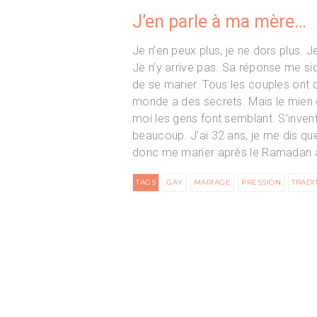
J’en parle à ma mère…
Je n’en peux plus, je ne dors plus. J
Je n’y arrive pas. Sa réponse me sidè
de se marier. Tous les couples ont 
monde a des secrets. Mais le mien
moi les gens font semblant. S’inve
beaucoup. J’ai 32 ans, je me dis qu
donc me marier après le Ramadan 
TAGS
GAY
MARIAGE
PRESSION
TRADI