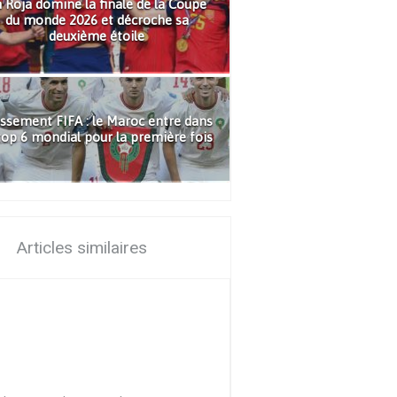
 Roja domine la finale de la Coupe
du monde 2026 et décroche sa
deuxième étoile
ssement FIFA : le Maroc entre dans
top 6 mondial pour la première fois
Articles similaires