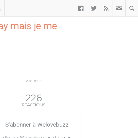



ب
gay mais je me
PUBLICITÉ
226
RÉACTIONS
S'abonner à Welovebuzz
eilleur de Welovebuzz, une fois par