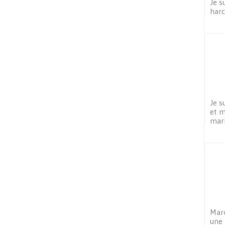
Je s
harc
Je s
et 
mar
Maro
une 