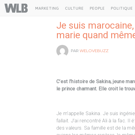
Welovebuzz
MARKETING
CULTURE
PEOPLE
POLITIQUE
Je suis marocaine,
marie quand mêm
PAR
WELOVEBUZZ
C’est l’histoire de Sakina, jeune ma
le prince charmant. Elle croit le trou
Je m’appelle Sakina. Je suis ingénieur
fallait. J’ai rencontré Ali à la fac. Il 
des valeurs. Sa famille est de la 