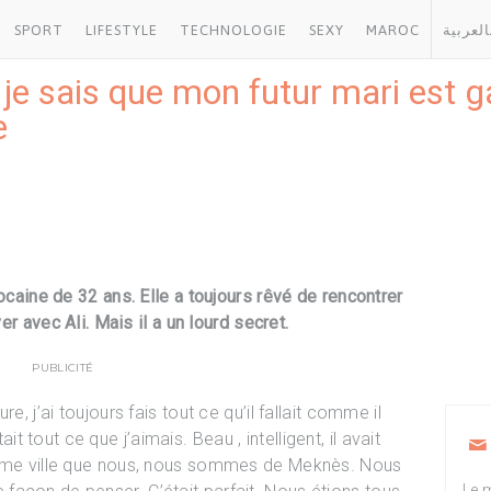
SPORT
LIFESTYLE
TECHNOLOGIE
SEXY
MAROC
العربية
 je sais que mon futur mari est 
e
rocaine de 32 ans. Elle a toujours rêvé de rencontrer
ver avec Ali. Mais il a un lourd secret.
PUBLICITÉ
e, j’ai toujours fais tout ce qu’il fallait comme il
était tout ce que j’aimais. Beau , intelligent, il avait
même ville que nous, nous sommes de Meknès. Nous
Le m