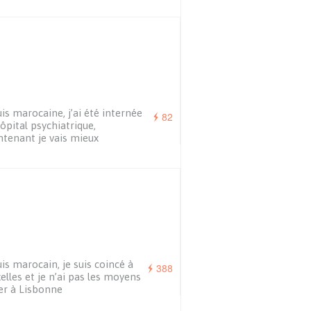
uis marocaine, j’ai été internée
82
ôpital psychiatrique,
tenant je vais mieux
uis marocain, je suis coincé à
388
elles et je n’ai pas les moyens
ler à Lisbonne