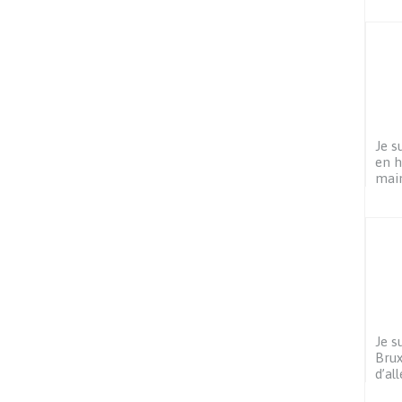
Je s
en h
main
Je s
Brux
d’al