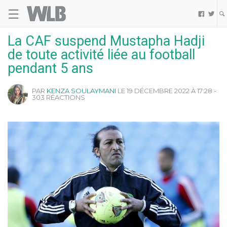
☰
Welovebuzz


La CAF suspend Mustapha Hadji
de toute activité liée au football
pendant 5 ans
PAR
KENZA SOULAYMANI
LE 19 DÉCEMBRE 2022 À 17:28 -
303 RÉACTIONS