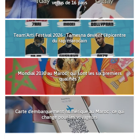
venus de 16 pays
Team'Arti Festival 2026 : Tamesna devient l'épicentre
du rap marocain
Mondial 2030 au Maroc : qui sont les six premiers
qualifiés ?
Carte d'embarquement numérique au Maroc : ce qui
change pour les voyageurs